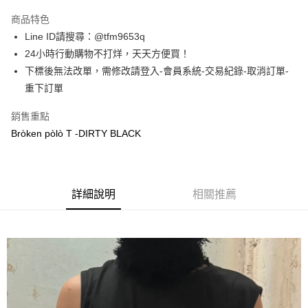
3 期 0 利率 每期
NT$493
21家銀行
商品特色
合作金庫商業銀行
第一商業銀行
超商取貨付款
Line ID請搜尋：@tfm9653q
華南商業銀行
彰化商業銀行
24小時行動購物不打烊，天天方便買！
LINE Pay
上海商業儲蓄銀行
台北富邦商業銀行
國泰世華商業銀行
兆豐國際商業銀行
下標後無法改單，需修改請登入-會員系統-交易紀錄-取消訂單-
Apple Pay
臺灣中小企業銀行
台中商業銀行
重下訂單
匯豐（台灣）商業銀行
華泰商業銀行
街口支付
聯邦商業銀行
遠東國際商業銀行
銷售重點
元大商業銀行
永豐商業銀行
悠遊付
Bròken pòlò T -DIRTY BLACK
玉山商業銀行
星展（台灣）商業銀行
台新國際商業銀行
中國信託商業銀行
AFTEE先享後付
台灣樂天信用卡公司
相關說明
【關於「AFTEE先享後付」】
詳細說明
相關推薦
ATM付款
AFTEE先享後付是「在收到商品之後才付款」的支付方式。 讓您購物簡單
便利好安心！
１．簡單：不需註冊會員、不需綁卡、不需儲值。
運送方式
２．便利：只要手機號碼，簡訊認證，即可結帳。
３．安心：先確認商品／服務後，再付款。
全家取貨付款
每筆NT$60，滿NT$1,500(含以上)免運費
【「AFTEE先享後付」結帳流程】
１．於結帳方式選擇「AFTEE先享後付」後，將跳轉至「AFTEE先享後付」
7-11取貨付款
結帳頁面，進行簡訊認證並確認金額後，即可完成結帳。