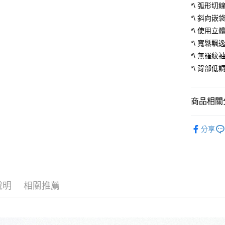
匯豐（
*\ 弧形
街口支付
聯邦商
*\ 斜向
元大商
悠遊付
*\ 使用
玉山商
*\ 寬鬆飄
台新國
ATM付款
*\ 無羅紋
台灣樂
*\ 背部低
運送方式
全家取貨
商品相關分
每筆NT$6
OCTO GA
分享
7-11取貨
人氣商品
每筆NT$6
NEW 本
順豐速運
Tops 上衣
每筆NT$1
說明
相關推薦
順豐宅配
國家/地區配