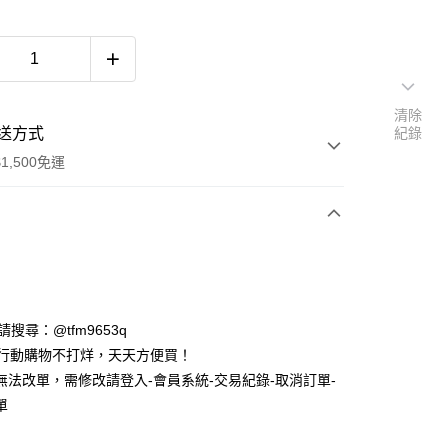
清除
送方式
紀錄
1,500免運
次付款
期付款
0 利率 每期
NT$380
21家銀行
ID請搜尋：@tfm9653q
庫商業銀行
第一商業銀行
時行動購物不打烊，天天方便買！
付款
業銀行
彰化商業銀行
無法改單，需修改請登入-會員系統-交易紀錄-取消訂單-
業儲蓄銀行
台北富邦商業銀行
單
華商業銀行
兆豐國際商業銀行
小企業銀行
台中商業銀行