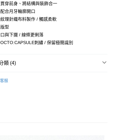
台灣）商業銀行
華泰商業銀行
切線貫穿前身、將結構與裝飾合一
業銀行
遠東國際商業銀行
嵌袋配合月牙輪廓開口
業銀行
永豐商業銀行
立體紋理針織布料製作 / 觸感柔軟
業銀行
星展（台灣）商業銀行
逸版型
際商業銀行
中國信託商業銀行
袖口與下擺 / 線條更俐落
天信用卡公司
調OCTO:CAPSULE刺繡 / 保留極簡識別
付款
類 (4)
0，滿NT$1,500(含以上)免運費
MBOL
客服
付款
推薦
0，滿NT$1,500(含以上)免運費
月新品
宅配
類
Hoodie 連帽上衣
00，滿NT$2,000(含以上)免運費
查看運費
送/EMS
查看運費