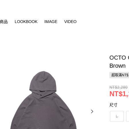
商品
LOOKBOOK
IMAGE
VIDEO
OCTO G
Brown
超取滿NT$
NT$2,280
NT$1,
尺寸
L