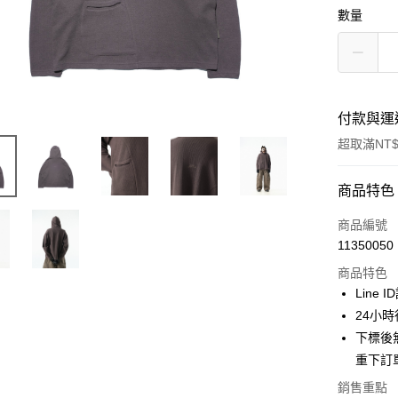
數量
付款與運
超取滿NT$
付款方式
商品特色
信用卡一
商品編號
11350050
信用卡分
商品特色
3 期 
Line 
合作金
24小
超商取貨
華南商
下標後
LINE Pay
上海商
重下訂
國泰世
Apple Pay
銷售重點
臺灣中