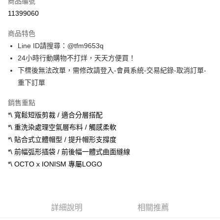
商品編號
信用卡分期付款
11399060
3 期 0 利率 每期
NT$396
21家銀行
商品特色
合作金庫商業銀行
第一商業銀行
超商取貨付款
Line ID請搜尋：@tfm9653q
華南商業銀行
彰化商業銀行
24小時行動購物不打烊，天天方便買！
LINE Pay
上海商業儲蓄銀行
台北富邦商業銀行
國泰世華商業銀行
兆豐國際商業銀行
下標後無法改單，需修改請登入-會員系統-交易紀錄-取消訂單-
Apple Pay
臺灣中小企業銀行
台中商業銀行
重下訂單
匯豐（台灣）商業銀行
華泰商業銀行
街口支付
聯邦商業銀行
遠東國際商業銀行
銷售重點
元大商業銀行
永豐商業銀行
悠遊付
*\ 寬鬆短版剪裁 / 適合分層搭配
玉山商業銀行
星展（台灣）商業銀行
*\ 重洗染處理空氣層布料 / 觸感柔軟
台新國際商業銀行
中國信託商業銀行
ATM付款
*\ 貼合式立體帽型 / 提升帽形支撐度
台灣樂天信用卡公司
*\ 前幅弧形插袋 / 前後幅一體式曲面縫線
運送方式
*\ OCTO x IONISM 專屬LOGO
全家取貨付款
每筆NT$60，滿NT$1,500(含以上)免運費
7-11取貨付款
詳細說明
相關推薦
每筆NT$60，滿NT$1,500(含以上)免運費