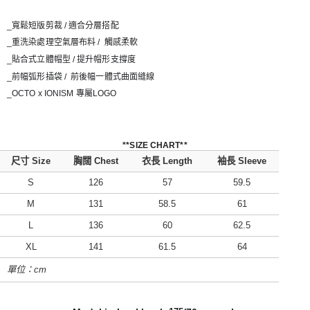
_
寬鬆短版剪裁 / 適合分層搭配
_
重洗染處理空氣層布料 / 觸感柔軟
_
貼合式立體帽型 / 提升帽形支撐度
_
前幅弧形插袋 / 前後幅一體式曲面縫線
_
OCTO x IONISM 專屬LOGO
**SIZE CHART**
尺寸 Size
胸闊 Chest
衣長 Length
袖長 Sleeve
S
126
57
59.5
M
131
58.5
61
L
136
60
62.5
XL
141
61.5
64
單位：cm