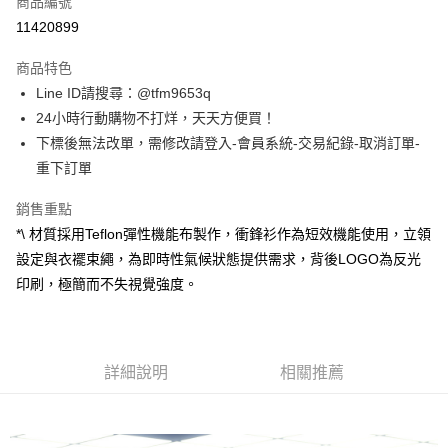
商品編號
信用卡分期付款
11420899
3 期 0 利率 每期
NT$446
21家銀行
商品特色
合作金庫商業銀行
第一商業銀行
超商取貨付款
Line ID請搜尋：@tfm9653q
華南商業銀行
彰化商業銀行
24小時行動購物不打烊，天天方便買！
LINE Pay
上海商業儲蓄銀行
台北富邦商業銀行
國泰世華商業銀行
兆豐國際商業銀行
下標後無法改單，需修改請登入-會員系統-交易紀錄-取消訂單-
Apple Pay
臺灣中小企業銀行
台中商業銀行
重下訂單
匯豐（台灣）商業銀行
華泰商業銀行
街口支付
聯邦商業銀行
遠東國際商業銀行
銷售重點
元大商業銀行
永豐商業銀行
悠遊付
*\ 材質採用Teflon彈性機能布製作，衝鋒衫作為短效機能使用，立領
玉山商業銀行
星展（台灣）商業銀行
設定與衣襬束繩，為即時性氣候狀態提供需求，背後LOGO為反光
台新國際商業銀行
中國信託商業銀行
ATM付款
印刷，極簡而不失視覺強度。
台灣樂天信用卡公司
運送方式
全家取貨付款
詳細說明
相關推薦
每筆NT$60，滿NT$1,500(含以上)免運費
7-11取貨付款
每筆NT$60，滿NT$1,500(含以上)免運費