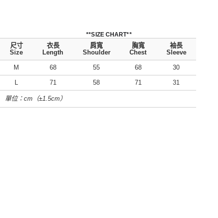
**SIZE CHART**
尺寸
衣長
肩寬
胸寬
袖長
Size
Length
Shoulder
Chest
Sleeve
M
68
55
68
30
L
71
58
71
31
單位：cm（±1.5cm）