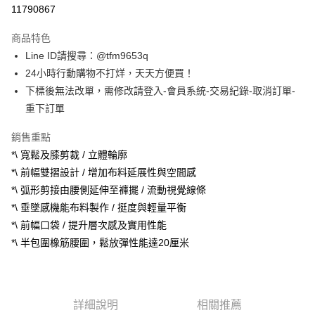
信用卡分期付款
11790867
3 期 0 利率 每期
NT$960
21家銀行
商品特色
合作金庫商業銀行
第一商業銀行
超商取貨付款
Line ID請搜尋：@tfm9653q
華南商業銀行
彰化商業銀行
24小時行動購物不打烊，天天方便買！
LINE Pay
上海商業儲蓄銀行
台北富邦商業銀行
國泰世華商業銀行
兆豐國際商業銀行
下標後無法改單，需修改請登入-會員系統-交易紀錄-取消訂單-
Apple Pay
臺灣中小企業銀行
台中商業銀行
重下訂單
匯豐（台灣）商業銀行
華泰商業銀行
街口支付
聯邦商業銀行
遠東國際商業銀行
銷售重點
元大商業銀行
永豐商業銀行
悠遊付
*\ 寬鬆及膝剪裁 / 立體輪廓
玉山商業銀行
星展（台灣）商業銀行
*\ 前幅雙摺設計 / 增加布料延展性與空間感
台新國際商業銀行
中國信託商業銀行
ATM付款
*\ 弧形剪接由腰側延伸至褲擺 / 流動視覺線條
台灣樂天信用卡公司
*\ 垂墜感機能布料製作 / 挺度與輕量平衡
運送方式
*\ 前幅口袋 / 提升層次感及實用性能
全家取貨付款
*\ 半包圍橡筋腰圍，鬆放彈性能達20厘米
每筆NT$60，滿NT$1,500(含以上)免運費
7-11取貨付款
每筆NT$60，滿NT$1,500(含以上)免運費
詳細說明
相關推薦