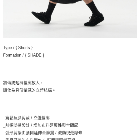
Type / { Shorts }
Formation / { SHADE }
將傳統短褲輪廓放大，
轉化為具份量感的立體結構。
_寬鬆及膝剪裁 / 立體輪廓
_前幅雙摺設計 / 增加布料延展性與空間感
_弧形剪接由腰側延伸至褲擺 / 流動視覺線條