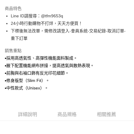
3 期 0 利率 每期
NT$526
21家銀行
商品特色
合作金庫商業銀行
第一商業銀行
超商取貨付款
Line ID請搜尋：@tfm9653q
華南商業銀行
彰化商業銀行
24小時行動購物不打烊，天天方便買！
LINE Pay
上海商業儲蓄銀行
台北富邦商業銀行
國泰世華商業銀行
兆豐國際商業銀行
下標後無法改單，需修改請登入-會員系統-交易紀錄-取消訂單-
Apple Pay
臺灣中小企業銀行
台中商業銀行
重下訂單
匯豐（台灣）商業銀行
華泰商業銀行
街口支付
聯邦商業銀行
遠東國際商業銀行
銷售重點
元大商業銀行
永豐商業銀行
悠遊付
▪️採用高透氣性、高彈性機能面料製成。
玉山商業銀行
星展（台灣）商業銀行
▪️腋下配置機能網布拼接，提高透氣與散熱表現。
台新國際商業銀行
中國信託商業銀行
Google Pay
▪️前胸與右袖口飾有反光印花細節。
台灣樂天信用卡公司
ATM付款
▪️修身版型（Slim Fit）。
▪️中性款式（Unisex）。
運送方式
全家取貨付款
每筆NT$60，滿NT$1,500(含以上)免運費
詳細說明
商品規格
相關推薦
7-11取貨付款
每筆NT$60，滿NT$1,500(含以上)免運費