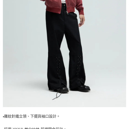
羅紋針織立領、下擺與袖口設計。
▪️