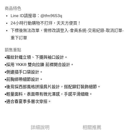
LINE Pay
商品特色
Apple Pay
Line ID請搜尋：@tfm9653q
24小時行動購物不打烊，天天方便買！
街口支付
下標後無法改單，需修改請登入-會員系統-交易紀錄-取消訂單-
悠遊付
重下訂單
ATM付款
銷售重點
▪️羅紋針織立領、下擺與袖口設計。
運送方式
▪️採用 YKK® 雙向拉鍊 前襟開合設計。
全家取貨付款
▪️側邊插手口袋設計。
每筆NT$60，滿NT$1,500(含以上)免運費
▪️前胸綁帶細節設計。
▪️後背採西部風格拼接肩片設計，搭配鉚釘裝飾細節。
7-11取貨付款
▪️輕量面料，表面帶有微光澤感，手感平滑細緻。
每筆NT$60，滿NT$1,500(含以上)免運費
▪️適合春夏季多層次穿搭。
順豐速運宅配
每筆NT$100，滿NT$2,000(含以上)免運費
詳細說明
相關推薦
順豐宅配
查看運費