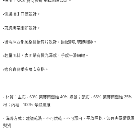
採用
前襟開合設計。
YKK® 雙向拉鍊
▪️
側邊插手口袋設計。
▪️
前胸綁帶細節設計。
▪️
後背採西部風格拼接肩片設計，搭配鉚釘裝飾細節。
▪️
輕量面料，表面帶有微光澤感，手感平滑細緻。
▪️
適合春夏季多層次穿搭。
▪️
60% 萊賽爾纖維 40% 嫘縈
65% 萊賽爾纖維 35%
- 材質：
主布 -
；配布 -
棉
；內裡 - 100
%
聚酯纖維
平放晾乾、如有需要請低溫
建議乾洗、
不可烘乾、不可漂白、
- 洗滌方式：
熨燙