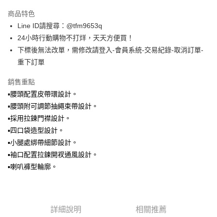
LINE Pay
商品特色
Apple Pay
Line ID請搜尋：@tfm9653q
24小時行動購物不打烊，天天方便買！
街口支付
下標後無法改單，需修改請登入-會員系統-交易紀錄-取消訂單-
悠遊付
重下訂單
ATM付款
銷售重點
▪️腰頭配置皮帶環設計。
運送方式
▪️腰頭附可調節抽繩束帶設計。
全家取貨付款
▪️採用拉鍊門襟設計。
每筆NT$60，滿NT$1,500(含以上)免運費
▪️四口袋造型設計。
▪️小腿處綁帶細節設計。
7-11取貨付款
▪️袖口配置拉鍊開衩通風設計。
每筆NT$60，滿NT$1,500(含以上)免運費
▪️喇叭褲型輪廓。
順豐速運宅配
每筆NT$100，滿NT$2,000(含以上)免運費
詳細說明
相關推薦
順豐宅配
查看運費