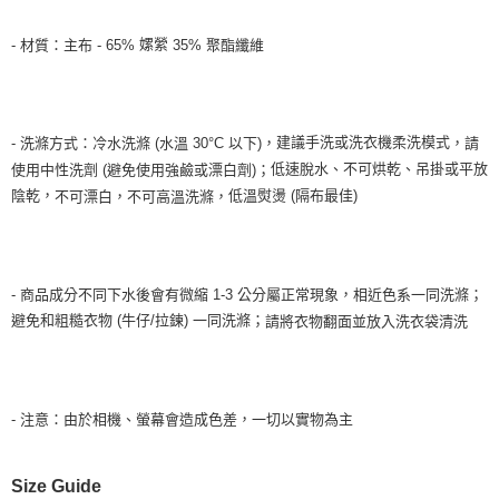
嫘縈
- 材質：
主布 - 65
%
35
%
聚酯纖維
建議手洗或洗衣機柔洗模式
冷水
洗滌
(
水溫
30°C 以下)，
，請
- 洗滌方式：
低速脫水、不可烘乾、吊掛或平放
使用中性洗劑 (
避免使用
強鹼或漂白劑)；
陰乾，
低溫熨燙 (隔布最佳)
不可漂白，不可高溫洗滌，
- 商品成分不同下水後會有微縮 1-3 公分屬正常現象，相近色系一同洗滌；
避免和粗糙衣物 (牛仔/拉鍊) 一同洗滌；
請將衣物翻面並
放入洗衣袋清
洗
- 注意：由於相機、螢幕會造成色差，一切以實物為主
Size Guide