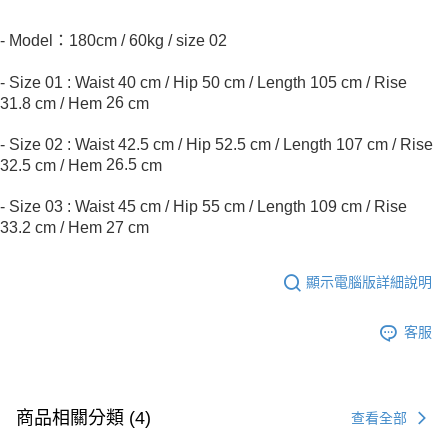
- Model：180cm / 60kg / size 02
- Size 01 : Waist 40 cm / Hip
50
cm
/
Length
105
cm
/
Rise
26
31.8
cm
/
Hem
cm
- Size 02 : Waist 42.5 cm / Hip
52.5
cm
/
Length
107
cm
/
Rise
26.5
32.5
cm
/
Hem
cm
- Size 03 : Waist 45 cm / Hip
55
cm
/
Length
109
cm
/
Rise
33.2
cm
/
Hem
27
cm
顯示電腦版詳細說明
客服
商品相關分類 (4)
查看全部