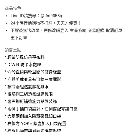
3 期 0 利率 每期
NT$1,993
21家銀行
商品特色
合作金庫商業銀行
第一商業銀行
超商取貨付款
Line ID請搜尋：@tfm9653q
華南商業銀行
彰化商業銀行
24小時行動購物不打烊，天天方便買！
LINE Pay
上海商業儲蓄銀行
台北富邦商業銀行
國泰世華商業銀行
兆豐國際商業銀行
下標後無法改單，需修改請登入-會員系統-交易紀錄-取消訂單-
Apple Pay
臺灣中小企業銀行
台中商業銀行
重下訂單
匯豐（台灣）商業銀行
華泰商業銀行
街口支付
聯邦商業銀行
遠東國際商業銀行
銷售重點
元大商業銀行
永豐商業銀行
悠遊付
* 輕量防風仿丹寧布料
玉山商業銀行
星展（台灣）商業銀行
* D.W.R 防潑水處理
台新國際商業銀行
中國信託商業銀行
ATM付款
* 介於直筒與靴型間的修身版型
台灣樂天信用卡公司
* 立體剪裁並具有流線曲度廓形
運送方式
* 襠底兩組透氣繡花雞眼
全家取貨付款
* 後膝側三組透氣塑鋼雞眼
每筆NT$60，滿NT$1,500(含以上)免運費
* 霧黑鉚釘補強施力點與裝飾
* 兩側手插口袋設計，右側搭配零錢口袋
7-11取貨付款
* 大腿兩側加入隱藏磁鐵釦口袋
每筆NT$60，滿NT$1,500(含以上)免運費
* 右後方 YOKE 線處加入口袋配置
順豐速運宅配
* 模組化腰帶與可調節絆帶系統