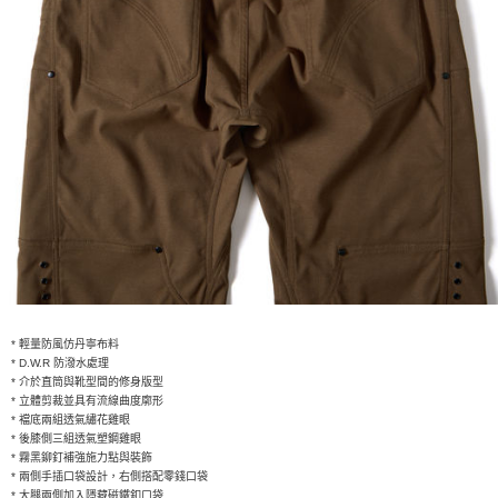
* 輕量防風仿丹寧布料
* D.W.R 防潑水處理
* 介於直筒與靴型間的修身版型
* 立體剪裁並具有流線曲度廓形
* 襠底兩組透氣繡花雞眼
* 後膝側三組透氣塑鋼雞眼
* 霧黑鉚釘補強施力點與裝飾
* 兩側手插口袋設計，右側搭配零錢口袋
* 大腿兩側加入隱藏磁鐵釦口袋