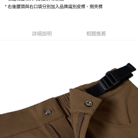
每筆NT$100，滿NT$2,000(含以上)免運費
* 右後腰頭與右口袋分別加入品牌識別皮標、側夾標
順豐宅配
查看運費
詳細說明
相關推薦