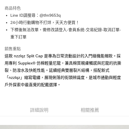
3 期 0 利率 每期
NT$660
21家銀行
商品特色
合作金庫商業銀行
第一商業銀行
超商取貨付款
Line ID請搜尋：@tfm9653q
華南商業銀行
彰化商業銀行
24小時行動購物不打烊，天天方便買！
LINE Pay
上海商業儲蓄銀行
台北富邦商業銀行
國泰世華商業銀行
兆豐國際商業銀行
下標後無法改單，需修改請登入-會員系統-交易紀錄-取消訂單-
Apple Pay
臺灣中小企業銀行
台中商業銀行
重下訂單
匯豐（台灣）商業銀行
華泰商業銀行
街口支付
聯邦商業銀行
遠東國際商業銀行
銷售重點
元大商業銀行
永豐商業銀行
悠遊付
這款 nzzlqz Split Cap 是專為日常流動設計的入門級機能帽款。採
玉山商業銀行
星展（台灣）商業銀行
用專利 Supplex® 仿棉輕量尼龍，兼具棉質親膚觸感與尼龍的抗撕
台新國際商業銀行
中國信託商業銀行
ATM付款
裂、防潑水及快乾性能。延續經典雙層裂片結構，搭配新式
台灣樂天信用卡公司
「nzzlqz」縮寫電繡，展現俐落的街頭辨識度，是城市通勤與輕度
運送方式
戶外探索中最直覺的配戴選擇。
全家取貨付款
每筆NT$60，滿NT$1,500(含以上)免運費
7-11取貨付款
詳細說明
相關推薦
每筆NT$60，滿NT$1,500(含以上)免運費
順豐速運宅配