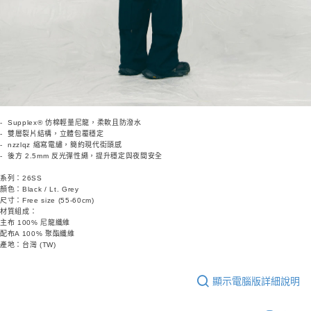
- Supplex® 仿棉輕量尼龍，柔軟且防潑水
- 雙層裂片結構，立體包覆穩定
- nzzlqz 縮寫電繡，簡約現代街頭感
- 後方 2.5mm 反光彈性繩，提升穩定與夜間安全
系列：26SS
顏色：Black / Lt. Grey
尺寸：Free size (55-60cm)
材質組成：
主布 100% 尼龍纖維
配布A 100% 聚酯纖維
產地：台灣 (TW)
顯示電腦版詳細說明