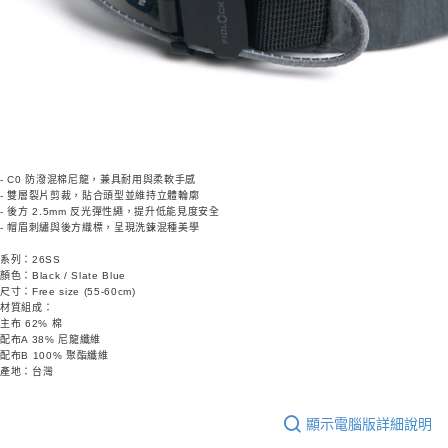
- C0 防潑混棉尼龍，兼具耐用與柔軟手感
- 雙層裂片剪裁，貼合頭型並維持立體輪廓
- 後方 2.5mm 反光彈性繩，提升低能見度安全
- 帽眉刺繡與後方織標，呈現洗鍊混種美學
系列：26SS
顏色：Black / Slate Blue
尺寸：Free size (55-60cm)
材質組成：
主布 62% 棉
配布A 38% 尼龍纖維
配布B 100% 聚酯纖維
產地：台灣
顯示電腦版詳細說明