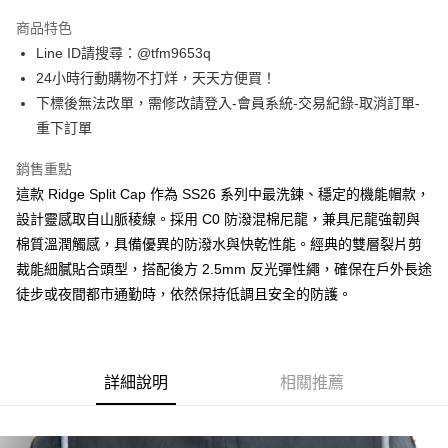
3 期 0 利率 每期
NT$660
21家銀行
商品特色
合作金庫商業銀行
第一商業銀行
超商取貨付款
Line ID請搜尋：@tfm9653q
華南商業銀行
彰化商業銀行
24小時行動購物不打烊，天天方便買！
LINE Pay
上海商業儲蓄銀行
台北富邦商業銀行
國泰世華商業銀行
兆豐國際商業銀行
下標後無法改單，需修改請登入-會員系統-交易紀錄-取消訂單-
Apple Pay
臺灣中小企業銀行
台中商業銀行
重下訂單
匯豐（台灣）商業銀行
華泰商業銀行
街口支付
聯邦商業銀行
遠東國際商業銀行
銷售重點
元大商業銀行
永豐商業銀行
悠遊付
這款 Ridge Split Cap 作為 SS26 系列中最洗鍊、穩定的機能帽款，
玉山商業銀行
星展（台灣）商業銀行
設計靈感取自山脈稜線。採用 C0 防潑混棉尼龍，兼具尼龍強韌與
台新國際商業銀行
中國信託商業銀行
ATM付款
棉質溫潤觸感，具備優異的防潑水與快乾性能。經典的雙層裂片剪
台灣樂天信用卡公司
裁能細膩貼合頭型，搭配後方 2.5mm 反光彈性繩，確保在戶外長途
運送方式
徒步或夜間都市通勤時，依然保持低調且安全的防護。
全家取貨付款
每筆NT$60，滿NT$1,500(含以上)免運費
7-11取貨付款
詳細說明
相關推薦
每筆NT$60，滿NT$1,500(含以上)免運費
順豐速運宅配