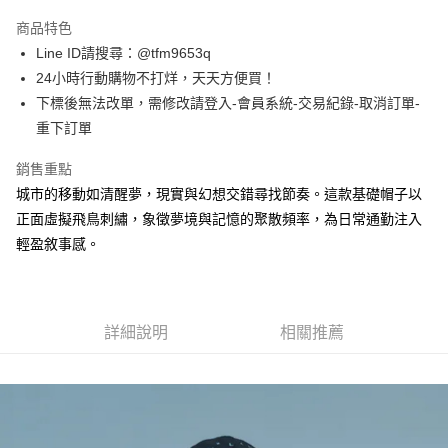
3 期 0 利率 每期
NT$626
21家銀行
商品特色
合作金庫商業銀行
第一商業銀行
超商取貨付款
Line ID請搜尋：@tfm9653q
華南商業銀行
彰化商業銀行
24小時行動購物不打烊，天天方便買！
LINE Pay
上海商業儲蓄銀行
台北富邦商業銀行
國泰世華商業銀行
兆豐國際商業銀行
下標後無法改單，需修改請登入-會員系統-交易紀錄-取消訂單-
Apple Pay
臺灣中小企業銀行
台中商業銀行
重下訂單
匯豐（台灣）商業銀行
華泰商業銀行
街口支付
聯邦商業銀行
遠東國際商業銀行
銷售重點
元大商業銀行
永豐商業銀行
悠遊付
城市的移動如清醒夢，現實與幻想交錯尋找節奏。這款基礎帽子以
玉山商業銀行
星展（台灣）商業銀行
正面虛擬飛鳥刺繡，象徵夢境與記憶的聚散頻率，為日常通勤注入
台新國際商業銀行
中國信託商業銀行
ATM付款
輕盈敘事感。
台灣樂天信用卡公司
運送方式
全家取貨付款
詳細說明
相關推薦
每筆NT$60，滿NT$1,500(含以上)免運費
7-11取貨付款
每筆NT$60，滿NT$1,500(含以上)免運費
順豐速運宅配