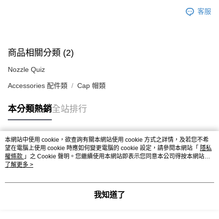
客服
商品相關分類 (2)
Nozzle Quiz
Accessories 配件類
Cap 帽類
本分類熱銷
全站排行
本網站中使用 cookie，欲查詢有關本網站使用 cookie 方式之詳情，及若您不希
熱門標籤
望在電腦上使用 cookie 時應如何變更電腦的 cookie 設定，請參閱本網站「
隱私
權條款
」之 Cookie 聲明。您繼續使用本網站即表示您同意本公司得按本網站使
用條款之 Cookie 聲明使用 cookie。
了解更多 >
我知道了