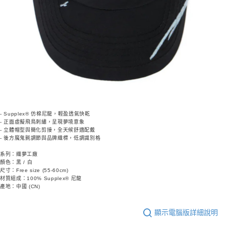
- Supplex® 仿棉尼龍，輕盈透氣快乾
- 正面虛擬飛鳥刺繡，呈現夢境意象
- 立體帽型與簡化剪接，全天候舒適配戴
- 後方魔鬼氈調節與品牌織標，低調識別格
系列：織夢工廠
顏色：黑 / 白
尺寸：Free size (55-60cm)
材質組成：100% Supplex® 尼龍
產地：中國 (CN)
顯示電腦版詳細說明