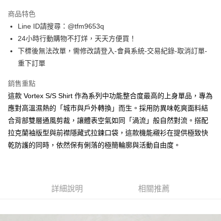
3 期 0 利率 每期
NT$1,400
21家銀行
商品特色
合作金庫商業銀行
第一商業銀行
超商取貨付款
Line ID請搜尋：@tfm9653q
華南商業銀行
彰化商業銀行
24小時行動購物不打烊，天天方便買！
LINE Pay
上海商業儲蓄銀行
台北富邦商業銀行
國泰世華商業銀行
兆豐國際商業銀行
下標後無法改單，需修改請登入-會員系統-交易紀錄-取消訂單-
Apple Pay
臺灣中小企業銀行
台中商業銀行
重下訂單
匯豐（台灣）商業銀行
華泰商業銀行
街口支付
聯邦商業銀行
遠東國際商業銀行
銷售重點
元大商業銀行
永豐商業銀行
悠遊付
這款 Vortex S/S Shirt 作為系列中功能整合度最高的上身單品，專為
玉山商業銀行
星展（台灣）商業銀行
應對高溫濕熱的「城市與戶外轉換」而生。採用防異味乾爽面料結
台新國際商業銀行
中國信託商業銀行
ATM付款
合背部雙層通風剪裁，讓體表空氣如同「渦流」般自然對流。搭配
台灣樂天信用卡公司
拉克蘭袖版型與前襟隱藏式拉鍊口袋，這款機能襯衫在提供極致快
運送方式
乾防護的同時，依然保有俐落的極簡輪廓與活動自由度。
全家取貨付款
每筆NT$60，滿NT$1,500(含以上)免運費
7-11取貨付款
詳細說明
相關推薦
每筆NT$60，滿NT$1,500(含以上)免運費
順豐速運宅配