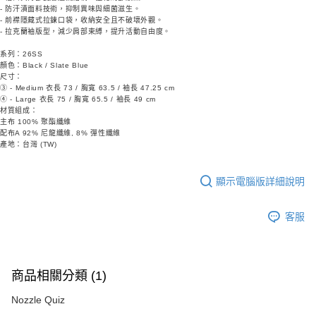
- 防汗漬面料技術，抑制異味與細菌滋生。
- 前襟隱藏式拉鍊口袋，收納安全且不破壞外觀。
- 拉克蘭袖版型，減少肩部束縛，提升活動自由度。
系列：26SS
顏色：Black / Slate Blue
尺寸：
③ - Medium 衣長 73 / 胸寬 63.5 / 袖長 47.25 cm
④ - Large 衣長 75 / 胸寬 65.5 / 袖長 49 cm
材質組成：
主布 100% 聚酯纖維
配布A 92% 尼龍纖維, 8% 彈性纖維
產地：台灣 (TW)
顯示電腦版詳細說明
客服
商品相關分類 (1)
Nozzle Quiz