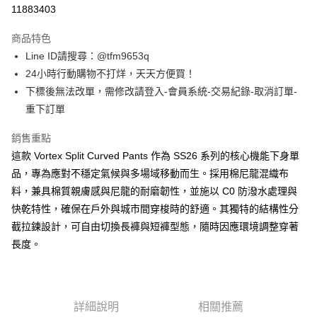
信用卡分期付款
11883403
3 期 0 利率 每期
NT$1,933
21家銀行
商品特色
合作金庫商業銀行
第一商業銀行
超商取貨付款
Line ID請搜尋：@tfm9653q
華南商業銀行
彰化商業銀行
24小時行動購物不打烊，天天方便買！
LINE Pay
上海商業儲蓄銀行
台北富邦商業銀行
國泰世華商業銀行
兆豐國際商業銀行
下標後無法改單，需修改請登入-會員系統-交易紀錄-取消訂單-
Apple Pay
臺灣中小企業銀行
台中商業銀行
重下訂單
匯豐（台灣）商業銀行
華泰商業銀行
街口支付
聯邦商業銀行
遠東國際商業銀行
銷售重點
元大商業銀行
永豐商業銀行
悠遊付
這款 Vortex Split Curved Pants 作為 SS26 系列的核心機能下身單
玉山商業銀行
星展（台灣）商業銀行
品，專為應對不穩定氣候與多場域移動而生。採用棉尼龍混織布
台新國際商業銀行
中國信託商業銀行
ATM付款
料，兼具棉質親膚感與尼龍的耐磨韌性，並施以 C0 防潑水處理與
台灣樂天信用卡公司
快乾特性，確保在戶外與城市間穿梭時的舒適。其獨特的結構性分
運送方式
截拉鍊設計，可自由切換長褲與短褲型態，隨時因應環境調整穿著
全家取貨付款
長度。
每筆NT$60，滿NT$1,500(含以上)免運費
7-11取貨付款
每筆NT$60，滿NT$1,500(含以上)免運費
詳細說明
相關推薦