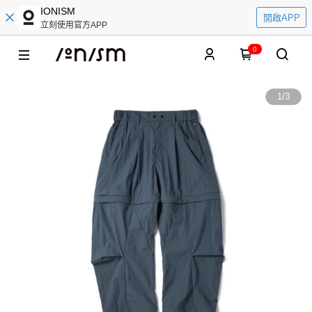
IONISM
開啟APP
立刻使用官方APP
0
1
/
3