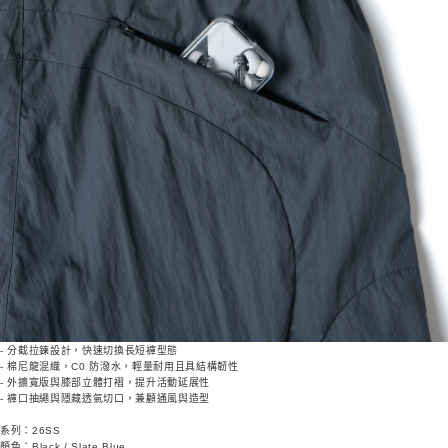
- 分截拉鍊設計，快速切換長短褲型態
- 棉尼龍混織，C0 防潑水，輕量耐用且具結構韌性
- 外擴寬版與膝部立體打褶，提升活動延展性
- 褲口抽繩與隱藏透氣切口，兼顧通風與造型
系列：26SS
顏色：Black / Slate Blue