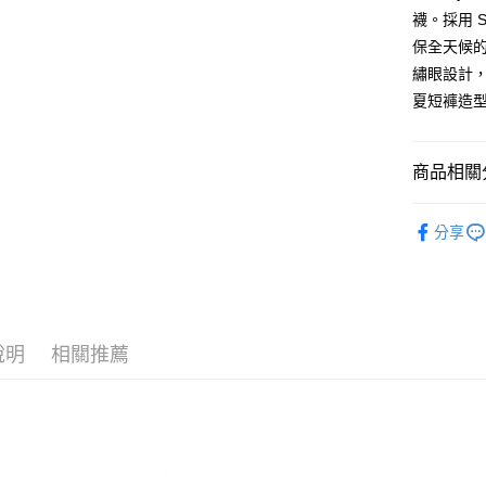
街口支付
聯邦商
襪。採用 S
元大商
悠遊付
保全天候的
玉山商
繡眼設計
台新國
ATM付款
夏短褲造
台灣樂
運送方式
商品相關分
全家取貨
Nozzle Qu
每筆NT$6
分享
7-11取貨
每筆NT$6
順豐速運
說明
相關推薦
每筆NT$1
順豐宅配