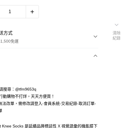
送方式
清除
紀錄
1,500免運
次付款
期付款
0 利率 每期
NT$293
21家銀行
ID請搜尋：@tfm9653q
庫商業銀行
第一商業銀行
時行動購物不打烊，天天方便買！
付款
業銀行
彰化商業銀行
無法改單，需修改請登入-會員系統-交易紀錄-取消訂單-
業儲蓄銀行
台北富邦商業銀行
單
華商業銀行
兆豐國際商業銀行
小企業銀行
台中商業銀行
台灣）商業銀行
華泰商業銀行
let Knee Socks 是延續品牌標誌性 X 視覺語彙的機能膝下