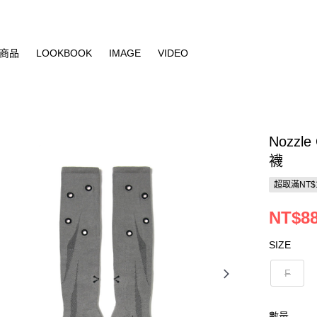
商品
LOOKBOOK
IMAGE
VIDEO
Nozzle
襪
超取滿NT$
NT$8
SIZE
F
數量