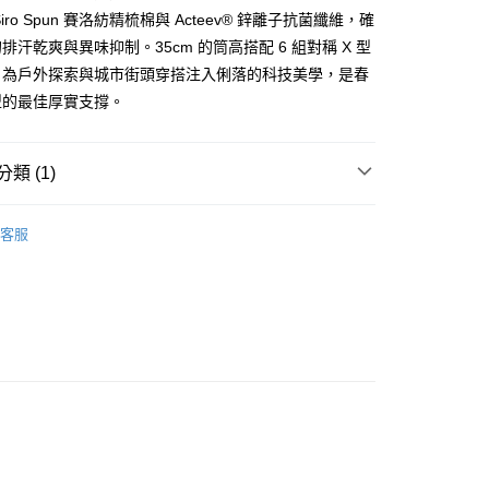
業銀行
遠東國際商業銀行
iro Spun 賽洛紡精梳棉與 Acteev® 鋅離子抗菌纖維，確
業銀行
永豐商業銀行
排汗乾爽與異味抑制。35cm 的筒高搭配 6 組對稱 X 型
業銀行
星展（台灣）商業銀行
，為戶外探索與城市街頭穿搭注入俐落的科技美學，是春
際商業銀行
中國信託商業銀行
型的最佳厚實支撐。
天信用卡公司
類 (1)
付款
iz
0，滿NT$1,500(含以上)免運費
客服
付款
0，滿NT$1,500(含以上)免運費
宅配
00，滿NT$2,000(含以上)免運費
查看運費