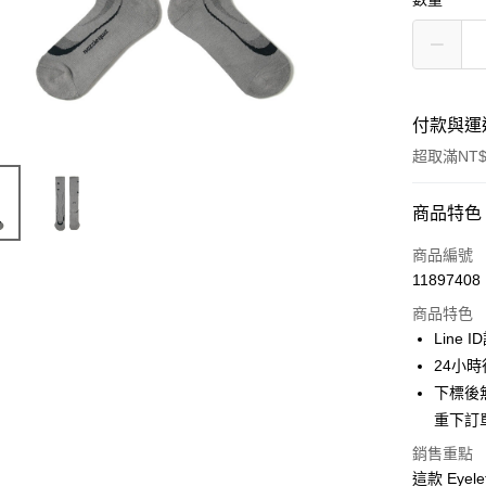
付款與運
超取滿NT$
付款方式
商品特色
信用卡一
商品編號
11897408
信用卡分
商品特色
3 期 
Line 
合作金
24小
超商取貨
華南商
下標後
LINE Pay
上海商
重下訂
國泰世
Apple Pay
銷售重點
臺灣中
匯豐（
這款 Eye