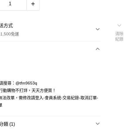
送方式
清除
1,500免運
紀錄
次付款
期付款
0 利率 每期
NT$593
21家銀行
ID請搜尋：@tfm9653q
庫商業銀行
第一商業銀行
時行動購物不打烊，天天方便買！
付款
業銀行
彰化商業銀行
無法改單，需修改請登入-會員系統-交易紀錄-取消訂單-
業儲蓄銀行
台北富邦商業銀行
單
華商業銀行
兆豐國際商業銀行
小企業銀行
台中商業銀行
台灣）商業銀行
華泰商業銀行
類 (1)
業銀行
遠東國際商業銀行