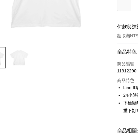
付款與運
超取滿NT$
付款方式
商品特色
信用卡一
商品編號
11912290
信用卡分
商品特色
3 期 
Line 
合作金
24小
超商取貨
華南商
下標後
LINE Pay
上海商
重下訂
國泰世
Apple Pay
臺灣中
匯豐（
街口支付
商品相關分
聯邦商