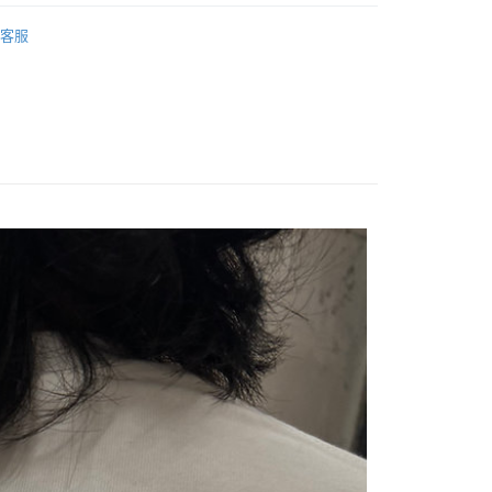
業銀行
永豐商業銀行
業銀行
星展（台灣）商業銀行
客服
際商業銀行
中國信託商業銀行
享後付
天信用卡公司
FTEE先享後付」】
先享後付是「在收到商品之後才付款」的支付方式。 讓您購物簡單
心！
：不需註冊會員、不需綁卡、不需儲值。
：只要手機號碼，簡訊認證，即可結帳。
：先確認商品／服務後，再付款。
付款
EE先享後付」結帳流程】
0，滿NT$1,500(含以上)免運費
方式選擇「AFTEE先享後付」後，將跳轉至「AFTEE先享後
頁面，進行簡訊認證並確認金額後，即可完成結帳。
付款
成立數日內，您將收到繳費通知簡訊。
費通知簡訊後14天內，點擊此簡訊中的連結，可透過四大超商
0，滿NT$1,500(含以上)免運費
網路銀行／等多元方式進行付款，方視為交易完成。
：結帳手續完成當下不需立刻繳費，但若您需要取消訂單，請聯
宅配
的店家。未經商家同意取消之訂單仍視為有效，需透過AFTEE
繳納相關費用。
00，滿NT$2,000(含以上)免運費
否成功請以「AFTEE先享後付 」之結帳頁面顯示為準，若有關於
功／繳費後需取消欲退款等相關疑問，請聯繫「AFTEE先享後
查看運費
援中心」
https://netprotections.freshdesk.com/support/home