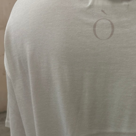
【注意事
１．透過由
交易，需
求債權轉
２．關於
https://aft
３．未成
「AFTE
任。
４．使用「
即時審查
結果請求
５．嚴禁
形，恩沛
動。