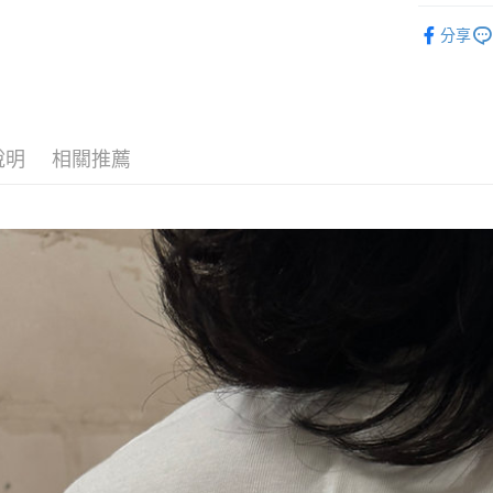
元大商
悠遊付
ò Line
玉山商
分享
台新國
AFTEE先
台灣樂
相關說明
【關於「A
ATM付款
AFTEE
便利好安
說明
相關推薦
１．簡單
２．便利
運送方式
３．安心
全家取貨
【「AFT
每筆NT$6
１．於結帳
付」結帳
7-11取貨
２．訂單
３．收到繳
每筆NT$6
／ATM／
※ 請注意
順豐速運
絡購買商品
先享後付
每筆NT$1
※ 交易是
是否繳費成
順豐宅配
付客戶支