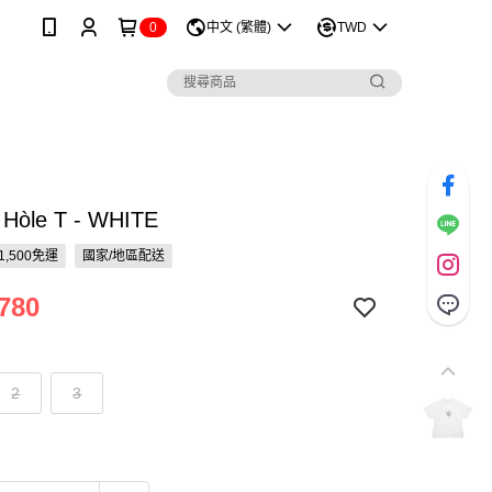
0
中文 (繁體)
TWD
| Hòle T - WHITE
1,500免運
國家/地區配送
780
2
3