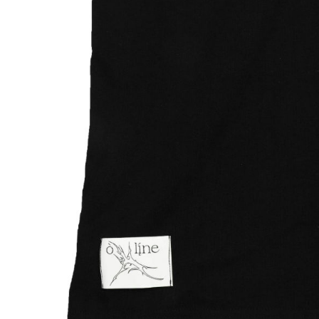
【注意事
１．透過由
交易，需
求債權轉
２．關於
https://aft
３．未成
「AFTE
任。
４．使用「
即時審查
結果請求
５．嚴禁
形，恩沛
動。