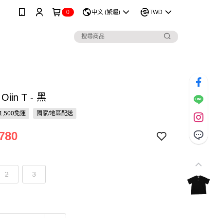
0
中文 (繁體)
TWD
| Oiin T - 黑
1,500免運
國家/地區配送
780
2
3