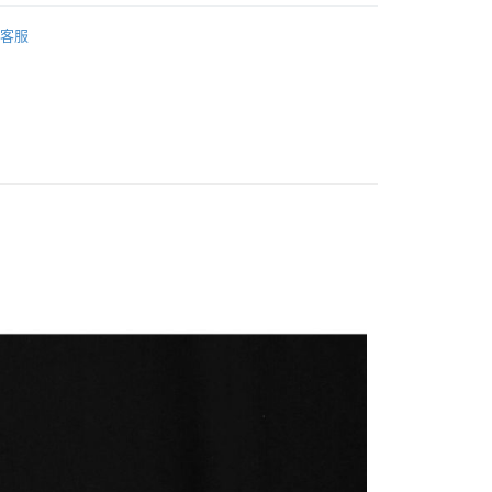
業銀行
永豐商業銀行
業銀行
星展（台灣）商業銀行
客服
際商業銀行
中國信託商業銀行
享後付
天信用卡公司
FTEE先享後付」】
先享後付是「在收到商品之後才付款」的支付方式。 讓您購物簡單
心！
：不需註冊會員、不需綁卡、不需儲值。
：只要手機號碼，簡訊認證，即可結帳。
：先確認商品／服務後，再付款。
付款
EE先享後付」結帳流程】
0，滿NT$1,500(含以上)免運費
方式選擇「AFTEE先享後付」後，將跳轉至「AFTEE先享後
頁面，進行簡訊認證並確認金額後，即可完成結帳。
付款
成立數日內，您將收到繳費通知簡訊。
費通知簡訊後14天內，點擊此簡訊中的連結，可透過四大超商
0，滿NT$1,500(含以上)免運費
網路銀行／等多元方式進行付款，方視為交易完成。
：結帳手續完成當下不需立刻繳費，但若您需要取消訂單，請聯
宅配
的店家。未經商家同意取消之訂單仍視為有效，需透過AFTEE
繳納相關費用。
00，滿NT$2,000(含以上)免運費
否成功請以「AFTEE先享後付 」之結帳頁面顯示為準，若有關於
功／繳費後需取消欲退款等相關疑問，請聯繫「AFTEE先享後
查看運費
援中心」
https://netprotections.freshdesk.com/support/home