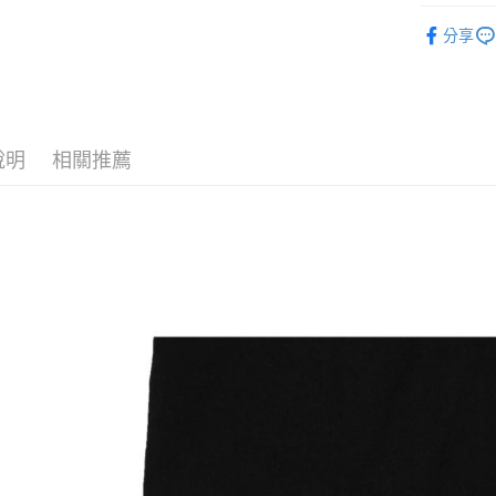
元大商
悠遊付
ò Line
玉山商
分享
台新國
AFTEE先
台灣樂
相關說明
【關於「A
ATM付款
AFTEE
便利好安
說明
相關推薦
１．簡單
２．便利
運送方式
３．安心
全家取貨
【「AFT
每筆NT$6
１．於結帳
付」結帳
7-11取貨
２．訂單
３．收到繳
每筆NT$6
／ATM／
※ 請注意
順豐速運
絡購買商品
先享後付
每筆NT$1
※ 交易是
是否繳費成
順豐宅配
付客戶支