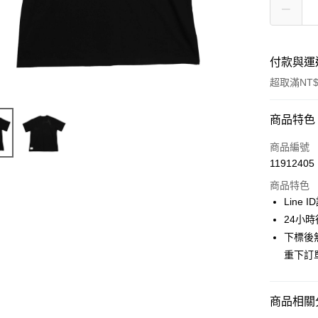
付款與運
超取滿NT$
付款方式
商品特色
信用卡一
商品編號
11912405
信用卡分
商品特色
3 期 
Line 
合作金
24小
超商取貨
華南商
下標後
LINE Pay
上海商
重下訂
國泰世
Apple Pay
臺灣中
匯豐（
街口支付
商品相關分
聯邦商