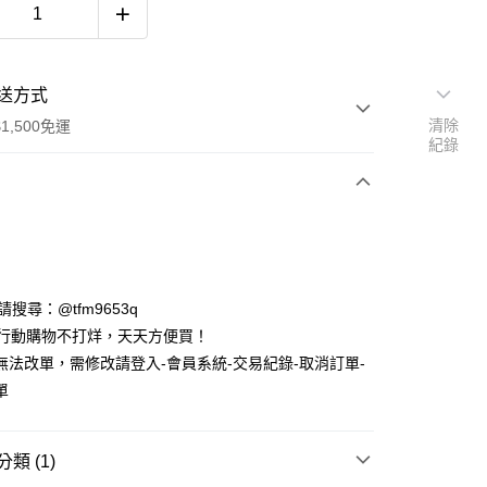
送方式
清除
1,500免運
紀錄
次付款
期付款
0 利率 每期
NT$593
21家銀行
ID請搜尋：@tfm9653q
庫商業銀行
第一商業銀行
時行動購物不打烊，天天方便買！
付款
業銀行
彰化商業銀行
無法改單，需修改請登入-會員系統-交易紀錄-取消訂單-
業儲蓄銀行
台北富邦商業銀行
單
華商業銀行
兆豐國際商業銀行
小企業銀行
台中商業銀行
台灣）商業銀行
華泰商業銀行
類 (1)
業銀行
遠東國際商業銀行