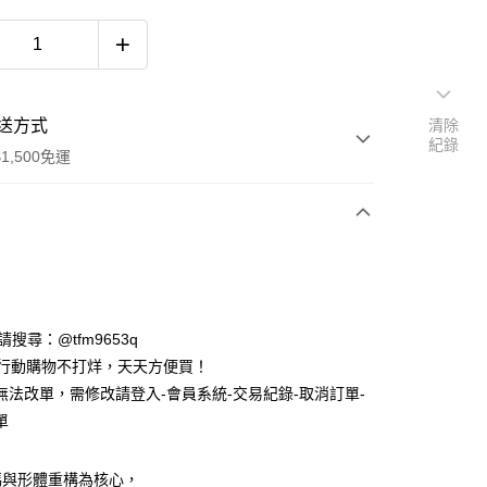
送方式
清除
紀錄
1,500免運
次付款
期付款
0 利率 每期
NT$726
21家銀行
ID請搜尋：@tfm9653q
庫商業銀行
第一商業銀行
時行動購物不打烊，天天方便買！
付款
業銀行
彰化商業銀行
無法改單，需修改請登入-會員系統-交易紀錄-取消訂單-
業儲蓄銀行
台北富邦商業銀行
單
華商業銀行
兆豐國際商業銀行
小企業銀行
台中商業銀行
台灣）商業銀行
華泰商業銀行
碼與形體重構為核心，