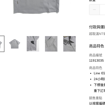
付款與運
超取滿NT$
付款方式
商品特色
信用卡一
商品編號
11913035
信用卡分
商品特色
3 期 
Line 
合作金
24小
超商取貨
華南商
下標後
LINE Pay
上海商
重下訂
國泰世
Apple Pay
銷售重點
臺灣中
匯豐（
以視覺編