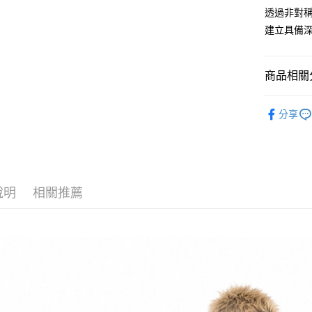
街口支付
聯邦商
透過非對
元大商
悠遊付
建立具備
玉山商
台新國
ATM付款
台灣樂
商品相關分
運送方式
OCTO GA
分享
全家取貨
人氣商品
每筆NT$6
NEW 本
7-11取貨
每筆NT$6
說明
相關推薦
順豐速運
每筆NT$1
順豐宅配
國家/地區配