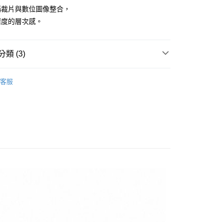
業銀行
遠東國際商業銀行
稱裁片與數位圖像整合，
業銀行
永豐商業銀行
深度的層次感。
業銀行
星展（台灣）商業銀行
際商業銀行
中國信託商業銀行
天信用卡公司
類 (3)
MBOL
客服
付款
推薦
0，滿NT$1,500(含以上)免運費
月新品
付款
0，滿NT$1,500(含以上)免運費
宅配
00，滿NT$2,000(含以上)免運費
查看運費
送/EMS
查看運費