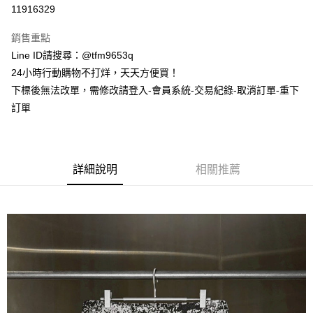
信用卡分期付款
11916329
3 期 0 利率 每期
NT$1,593
21家銀行
銷售重點
合作金庫商業銀行
第一商業銀行
超商取貨付款
Line ID請搜尋：@tfm9653q
華南商業銀行
彰化商業銀行
24小時行動購物不打烊，天天方便買！
LINE Pay
上海商業儲蓄銀行
台北富邦商業銀行
國泰世華商業銀行
兆豐國際商業銀行
下標後無法改單，需修改請登入-會員系統-交易紀錄-取消訂單-重下
Apple Pay
臺灣中小企業銀行
台中商業銀行
訂單
匯豐（台灣）商業銀行
華泰商業銀行
街口支付
聯邦商業銀行
遠東國際商業銀行
元大商業銀行
永豐商業銀行
悠遊付
玉山商業銀行
星展（台灣）商業銀行
詳細說明
相關推薦
台新國際商業銀行
中國信託商業銀行
ATM付款
台灣樂天信用卡公司
運送方式
全家取貨付款
每筆NT$60，滿NT$1,500(含以上)免運費
7-11取貨付款
每筆NT$60，滿NT$1,500(含以上)免運費