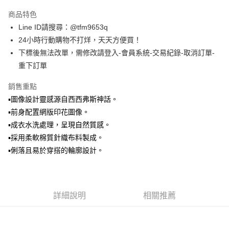
LINE Pay
商品特色
Apple Pay
Line ID請搜尋：@tfm9653q
24小時行動購物不打烊，天天方便買！
街口支付
下標後無法改單，需修改請登入-會員系統-交易紀錄-取消訂單-
悠遊付
重下訂單
ATM付款
銷售重點
▪️圖像設計靈感源自西西弗斯神話。
運送方式
▪️前身配置網版印花圖像。
全家取貨付款
▪️成衣水洗處理，呈現自然質感。
每筆NT$60，滿NT$1,500(含以上)免運費
▪️採用柔軟棉質針織布料製成。
▪️俐落且易於穿搭的輪廓設計。
7-11取貨付款
每筆NT$60，滿NT$1,500(含以上)免運費
順豐速運宅配
詳細說明
相關推薦
每筆NT$100，滿NT$2,000(含以上)免運費
順豐宅配
查看運費