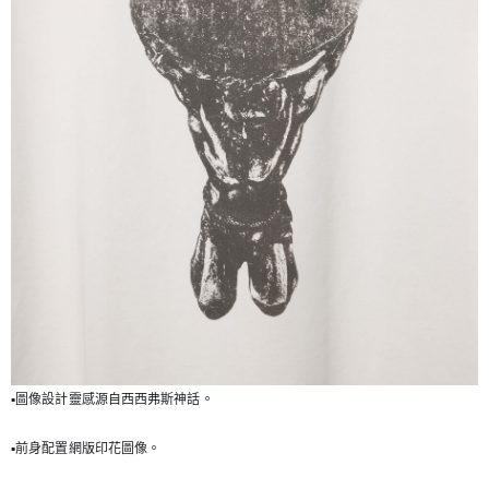
▪️圖像設計靈感源自西西弗斯神話。
▪️前身配置網版印花圖像。