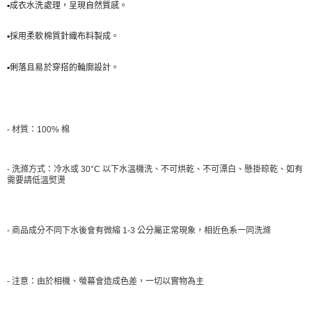
▪️成衣水洗處理，呈現自然質感。
▪️採用柔軟棉質針織布料製成。
▪️俐落且易於穿搭的輪廓設計。
- 材質：100% 棉
- 洗滌方式：冷水或 30°C 以下水溫機洗、不可烘乾、不可漂白、懸掛晾乾、如有
需要請低溫熨燙
- 商品成分不同下水後會有微縮 1-3 公分屬正常現象，相近色系一同洗滌
- 注意：由於相機、螢幕會造成色差，一切以實物為主