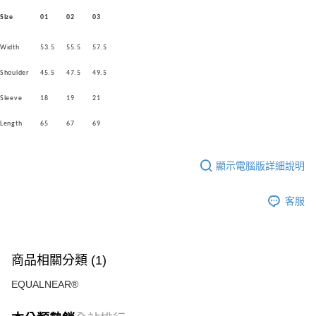
Size
01
02
03
Width
53.5
55.5
57.5
Shoulder
45.5
47.5
49.5
Sleeve
18
19
21
Length
65
67
69
顯示電腦版詳細說明
客服
商品相關分類 (1)
EQUALNEAR®