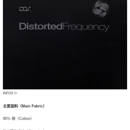
INFOS />
主要面料（Main Fabric）
95% 棉（Cotton）