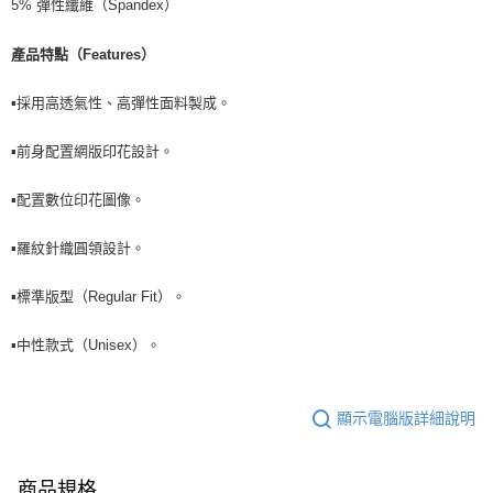
5% 彈性纖維（Spandex）
產品特點（Features）
▪️採用高透氣性、高彈性面料製成。
▪️前身配置網版印花設計。
▪️配置數位印花圖像。
▪️羅紋針織圓領設計。
▪️標準版型（Regular Fit）。
▪️中性款式（Unisex）。
顯示電腦版詳細說明
商品規格