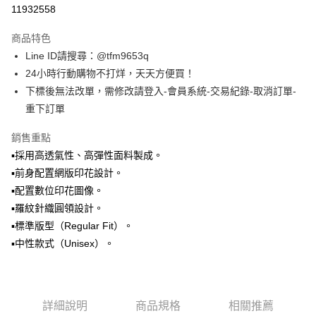
信用卡分期付款
11932558
3 期 0 利率 每期
NT$493
21家銀行
商品特色
合作金庫商業銀行
第一商業銀行
超商取貨付款
Line ID請搜尋：@tfm9653q
華南商業銀行
彰化商業銀行
24小時行動購物不打烊，天天方便買！
LINE Pay
上海商業儲蓄銀行
台北富邦商業銀行
國泰世華商業銀行
兆豐國際商業銀行
下標後無法改單，需修改請登入-會員系統-交易紀錄-取消訂單-
Apple Pay
臺灣中小企業銀行
台中商業銀行
重下訂單
匯豐（台灣）商業銀行
華泰商業銀行
街口支付
聯邦商業銀行
遠東國際商業銀行
銷售重點
元大商業銀行
永豐商業銀行
悠遊付
▪️採用高透氣性、高彈性面料製成。
玉山商業銀行
星展（台灣）商業銀行
▪️前身配置網版印花設計。
台新國際商業銀行
中國信託商業銀行
Google Pay
▪️配置數位印花圖像。
台灣樂天信用卡公司
ATM付款
▪️羅紋針織圓領設計。
▪️標準版型（Regular Fit）。
運送方式
▪️中性款式（Unisex）。
全家取貨付款
每筆NT$60，滿NT$1,500(含以上)免運費
詳細說明
商品規格
相關推薦
7-11取貨付款