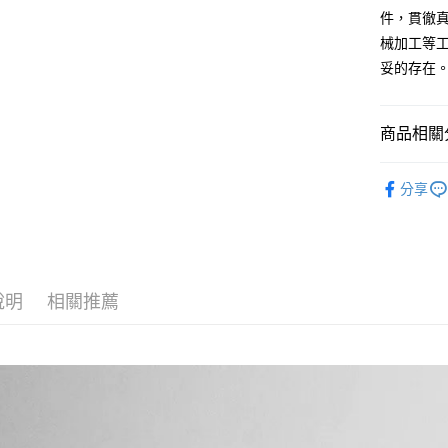
街口支付
聯邦商
件，貫徹
元大商
悠遊付
械加工等
玉山商
妥的存在
台新國
AFTEE先
台灣樂
相關說明
【關於「A
商品相關分
ATM付款
AFTEE
便利好安
DRILLING
１．簡單
分享
２．便利
運送方式
３．安心
全家取貨
【「AFT
每筆NT$6
１．於結帳
付」結帳
說明
相關推薦
7-11取貨
２．訂單
３．收到繳
每筆NT$6
／ATM／
※ 請注意
順豐速運
絡購買商品
先享後付
每筆NT$1
※ 交易是
是否繳費成
順豐宅配
付客戶支