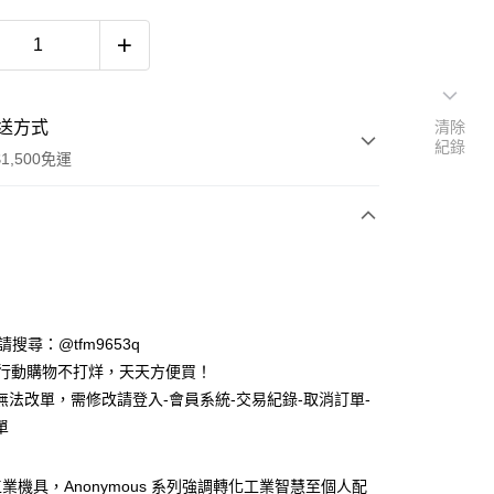
送方式
清除
紀錄
1,500免運
次付款
期付款
0 利率 每期
NT$1,733
21家銀行
ID請搜尋：@tfm9653q
庫商業銀行
第一商業銀行
時行動購物不打烊，天天方便買！
付款
業銀行
彰化商業銀行
無法改單，需修改請登入-會員系統-交易紀錄-取消訂單-
業儲蓄銀行
台北富邦商業銀行
單
華商業銀行
兆豐國際商業銀行
小企業銀行
台中商業銀行
台灣）商業銀行
華泰商業銀行
業機具，Anonymous 系列強調轉化工業智慧至個人配