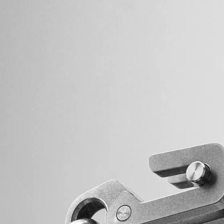
【注意事
１．透過由
交易，需
求債權轉
２．關於
https://aft
３．未成
「AFTE
任。
４．使用「
即時審查
結果請求
５．嚴禁
形，恩沛
動。