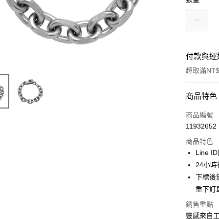
付款與運
超取滿NT$
付款方式
商品特色
信用卡一
商品編號
11932652
信用卡分
商品特色
3 期 
Line 
合作金
24小
超商取貨
華南商
下標後
LINE Pay
上海商
重下訂
國泰世
Apple Pay
銷售重點
臺灣中
匯豐（
靈感來自工