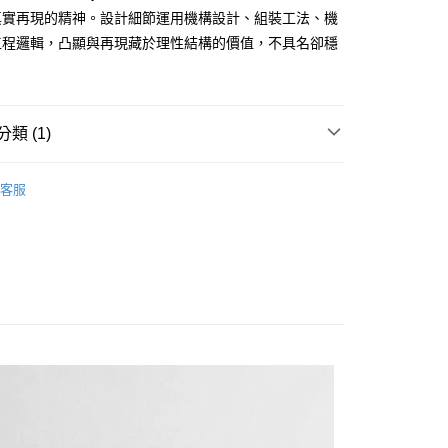
業銀行
遠東國際商業銀行
真實再現的精神。設計細節運用機構設計、組裝工法、機
業銀行
永豐商業銀行
工程邏輯，凸顯與再現藏於理性結構的價值，不具名卻穩
業銀行
星展（台灣）商業銀行
。
際商業銀行
中國信託商業銀行
享後付
天信用卡公司
FTEE先享後付」】
類 (1)
先享後付是「在收到商品之後才付款」的支付方式。 讓您購物簡單
心！
 LAB
：不需註冊會員、不需綁卡、不需儲值。
客服
：只要手機號碼，簡訊認證，即可結帳。
：先確認商品／服務後，再付款。
付款
EE先享後付」結帳流程】
0，滿NT$1,500(含以上)免運費
方式選擇「AFTEE先享後付」後，將跳轉至「AFTEE先享後
頁面，進行簡訊認證並確認金額後，即可完成結帳。
付款
成立數日內，您將收到繳費通知簡訊。
費通知簡訊後14天內，點擊此簡訊中的連結，可透過四大超商
0，滿NT$1,500(含以上)免運費
網路銀行／等多元方式進行付款，方視為交易完成。
：結帳手續完成當下不需立刻繳費，但若您需要取消訂單，請聯
宅配
的店家。未經商家同意取消之訂單仍視為有效，需透過AFTEE
繳納相關費用。
00，滿NT$2,000(含以上)免運費
否成功請以「AFTEE先享後付 」之結帳頁面顯示為準，若有關於
功／繳費後需取消欲退款等相關疑問，請聯繫「AFTEE先享後
查看運費
援中心」
https://netprotections.freshdesk.com/support/home