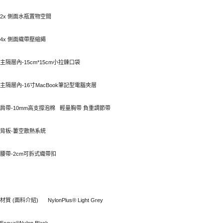
2x 側面水瓶置物空間
4x 側面織帶壓縮繩
主隔層內-15cm*15cm小拉鍊口袋
主隔層內-16寸MacBook筆記型電腦夾層
肩帶-10mm高支撐泡棉 輕量胸帶 負重調節帶
背板-簍空散熱系統
腰帶-2cm可拆式織帶扣
材質 (面料介紹)
NylonPlus® Light Grey