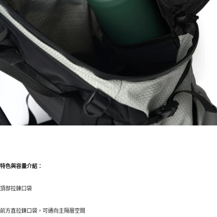
特色與容量介紹：
頂部拉鍊口袋
前方直拉鍊口袋，可通向主隔層空間