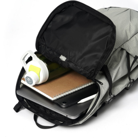
※ 請注意：結帳手續完成當下不需立刻繳費，但若您需要取消訂單，請聯絡
每筆NT$100，滿NT$2,000(含以上)免運費
購買商品的店家。未經商家同意取消之訂單仍視為有效，需透過AFTEE先享
後付繳納相關費用。
順豐宅配
※ 交易是否成功請以「AFTEE先享後付 」之結帳頁面顯示為準，若有關於
查看運費
是否繳費成功／繳費後需取消欲退款等相關疑問，請聯繫「AFTEE先享後付
客戶支援中心」
https://netprotections.freshdesk.com/support/home
【注意事項】
１．透過由恩沛科技股份有限公司提供之「AFTEE先享後付」服務完成之交
易，需依本服務之必要範圍內提供個人資料，並將交易相關給付款項請求債
權轉讓予恩沛科技股份有限公司。
２．關於個人資料處理事宜，請瀏覽以下網址：
https://aftee.tw/terms/#terms3
３．未成年的使用者請事先徵得法定代理人或監護人之同意方可使用
「AFTEE先享後付」，若未經同意申辦者引起之損失，本公司不負相關責
任。
４．使用「AFTEE先享後付」時，將依據個別帳號之用戶狀況，依本公司即
時審查核予不同之上限額度；若仍有額度不足之情形，本公司將視審查結果
請求用戶進行身份認證。
５．嚴禁一人註冊多個帳號或使用他人資訊註冊。若發現惡意使用之情形，
恩沛科技股份有限公司將有權停止該用戶之使用額度並採取法律行動。