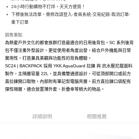
華南商業銀行
彰化商業銀行
24小時行動購物不打烊，天天方便買！
LINE Pay
上海商業儲蓄銀行
台北富邦商業銀行
國泰世華商業銀行
兆豐國際商業銀行
下標後無法改單，需修改請登入-會員系統-交易紀錄-取消訂單-
Apple Pay
臺灣中小企業銀行
台中商業銀行
重下訂單
匯豐（台灣）商業銀行
華泰商業銀行
街口支付
聯邦商業銀行
遠東國際商業銀行
銷售重點
元大商業銀行
永豐商業銀行
悠遊付
為熱愛戶外文化的都會族群打造最適合的日用後背包。SC 系列後背
玉山商業銀行
星展（台灣）商業銀行
包不僅注重外型設計，更從使用者角度出發，結合戶外機能與日常
台新國際商業銀行
中國信託商業銀行
AFTEE先享後付
實用性，打造兼具美觀與功能性的背負體驗。
台灣樂天信用卡公司
相關說明
SC24 | BACKPACK 採用 YKK AquaGuard 拉鍊 與 抗水壓尼龍面料
【關於「AFTEE先享後付」】
ATM付款
製作，主隔層容量 22L，並具備雙通道設計，可從頂部開口或前方
AFTEE先享後付是「在收到商品之後才付款」的支付方式。 讓您購物簡單
便利好安心！
直拉鍊開口取物，內部附有筆記型電腦夾層。前方直拉鍊口袋配有
１．簡單：不需註冊會員、不需綁卡、不需儲值。
運送方式
彈性隔層，適合放置薄外套、折疊傘等稍大的物品。
２．便利：只要手機號碼，簡訊認證，即可結帳。
３．安心：先確認商品／服務後，再付款。
全家取貨付款
每筆NT$60，滿NT$1,500(含以上)免運費
【「AFTEE先享後付」結帳流程】
１．於結帳方式選擇「AFTEE先享後付」後，將跳轉至「AFTEE先享後付」
詳細說明
相關推薦
7-11取貨付款
結帳頁面，進行簡訊認證並確認金額後，即可完成結帳。
２．訂單成立數日內，您將收到繳費通知簡訊。
每筆NT$60，滿NT$1,500(含以上)免運費
３．收到繳費通知簡訊後14天內，點擊此簡訊中的連結，可透過四大超商／
ATM／網路銀行／等多元方式進行付款，方視為交易完成。
順豐速運宅配