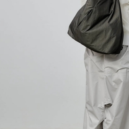
求債權轉
２．關於
https://aft
３．未成
「AFTE
任。
４．使用「
即時審查
結果請求
５．嚴禁
形，恩沛
動。