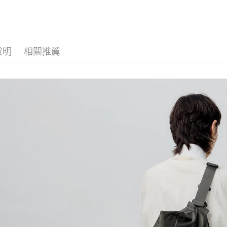
台新國
AFTEE先
台灣樂
相關說明
【關於「A
ATM付款
AFTEE
便利好安
說明
相關推薦
１．簡單
２．便利
運送方式
３．安心
全家取貨
【「AFT
每筆NT$6
１．於結帳
付」結帳
7-11取貨
２．訂單
３．收到繳
每筆NT$6
／ATM／
※ 請注意
順豐速運
絡購買商品
先享後付
每筆NT$1
※ 交易是
是否繳費成
順豐宅配
付客戶支
【注意事
１．透過由
交易，需