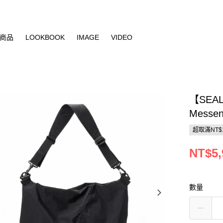
商品
LOOKBOOK
IMAGE
VIDEO
【SEA
Messen
超取滿NT$
NT$5,
數量