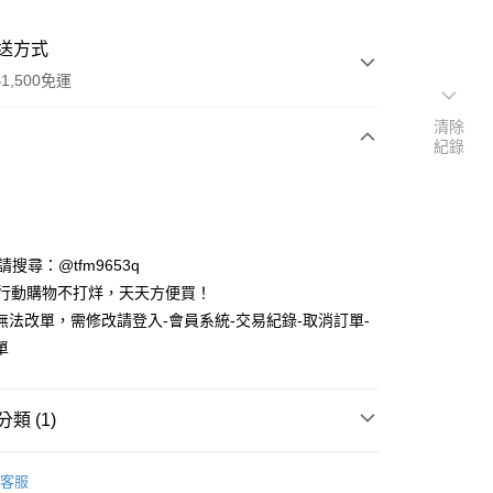
送方式
1,500免運
清除
紀錄
次付款
期付款
0 利率 每期
NT$1,993
21家銀行
ID請搜尋：@tfm9653q
庫商業銀行
第一商業銀行
時行動購物不打烊，天天方便買！
付款
業銀行
彰化商業銀行
無法改單，需修改請登入-會員系統-交易紀錄-取消訂單-
業儲蓄銀行
台北富邦商業銀行
單
華商業銀行
兆豐國際商業銀行
小企業銀行
台中商業銀行
台灣）商業銀行
華泰商業銀行
類 (1)
業銀行
遠東國際商業銀行
業銀行
永豐商業銀行
業銀行
星展（台灣）商業銀行
客服