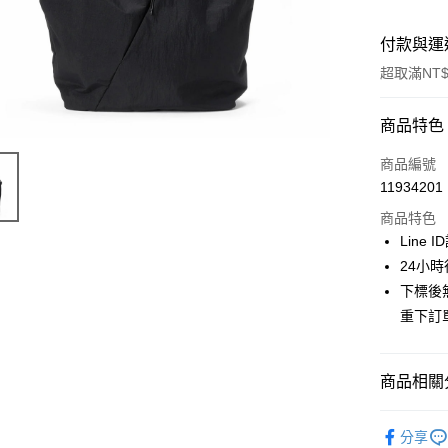
付款與運
超取滿NT$
付款方式
商品特色
信用卡一
商品編號
11934201
信用卡分
商品特色
3 期 
Line 
合作金
24小
超商取貨
華南商
下標後
LINE Pay
上海商
重下訂
國泰世
Apple Pay
臺灣中
匯豐（
街口支付
商品相關分
聯邦商
元大商
悠遊付
SEALSON
玉山商
分享