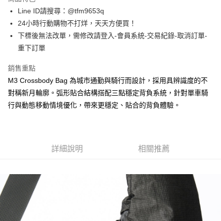
合作金庫商業銀行
第一商業銀行
超商取貨付款
Line ID請搜尋：@tfm9653q
華南商業銀行
彰化商業銀行
24小時行動購物不打烊，天天方便買！
LINE Pay
上海商業儲蓄銀行
台北富邦商業銀行
國泰世華商業銀行
兆豐國際商業銀行
下標後無法改單，需修改請登入-會員系統-交易紀錄-取消訂單-
Apple Pay
臺灣中小企業銀行
台中商業銀行
重下訂單
匯豐（台灣）商業銀行
華泰商業銀行
街口支付
聯邦商業銀行
遠東國際商業銀行
銷售重點
元大商業銀行
永豐商業銀行
悠遊付
M3 Crossbody Bag 為城市通勤與騎行而設計，採用具辨識度的不
玉山商業銀行
星展（台灣）商業銀行
對稱新月輪廓。弧形貼合結構搭配三點穩定背負系統，針對單車騎
台新國際商業銀行
中國信託商業銀行
AFTEE先享後付
行與動態移動情境優化，帶來更穩定、貼合的背負體驗。
台灣樂天信用卡公司
相關說明
【關於「AFTEE先享後付」】
ATM付款
AFTEE先享後付是「在收到商品之後才付款」的支付方式。 讓您購物簡單
便利好安心！
１．簡單：不需註冊會員、不需綁卡、不需儲值。
詳細說明
相關推薦
運送方式
２．便利：只要手機號碼，簡訊認證，即可結帳。
３．安心：先確認商品／服務後，再付款。
全家取貨付款
每筆NT$60，滿NT$1,500(含以上)免運費
【「AFTEE先享後付」結帳流程】
１．於結帳方式選擇「AFTEE先享後付」後，將跳轉至「AFTEE先享後付」
7-11取貨付款
結帳頁面，進行簡訊認證並確認金額後，即可完成結帳。
２．訂單成立數日內，您將收到繳費通知簡訊。
每筆NT$60，滿NT$1,500(含以上)免運費
３．收到繳費通知簡訊後14天內，點擊此簡訊中的連結，可透過四大超商／