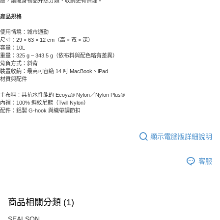
層，讓隨身物品井然分類、收納更有條理。
產品規格
使用情境：城市通勤
尺寸：29 × 63 × 12 cm（高 × 寬 × 深）
容量：10L
重量：325 g – 343.5 g（依布料與配色略有差異）
背負方式：斜背
裝置收納：最高可容納 14 吋 MacBook、iPad
材質與配件
主布料：具抗水性能的 Ecoya® Nylon／Nylon Plus®
內裡：100% 斜紋尼龍（Twill Nylon）
配件：鋁製 G-hook 與織帶調節扣
顯示電腦版詳細說明
客服
商品相關分類 (1)
SEALSON