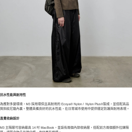
抗水性能與耐用性
為應對多變環境，M3 採用環保且高耐用的 Ecoya® Nylon / Nylon Plus®製成，並搭配高品
質斜紋尼龍內裏。整體具備良好的抗水性能，在日常城市使用中提供穩定防護與耐用表現。
直覺收納設計
M3 主隔層可容納最高 14 吋 MacBook，並設有兩個內部收納層，搭配前方兩個額外拉鍊隔