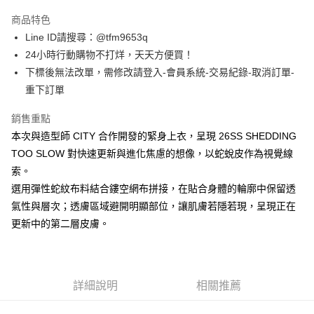
3 期 0 利率 每期
NT$960
21家銀行
商品特色
合作金庫商業銀行
第一商業銀行
超商取貨付款
Line ID請搜尋：@tfm9653q
華南商業銀行
彰化商業銀行
24小時行動購物不打烊，天天方便買！
LINE Pay
上海商業儲蓄銀行
台北富邦商業銀行
國泰世華商業銀行
兆豐國際商業銀行
下標後無法改單，需修改請登入-會員系統-交易紀錄-取消訂單-
Apple Pay
臺灣中小企業銀行
台中商業銀行
重下訂單
匯豐（台灣）商業銀行
華泰商業銀行
街口支付
聯邦商業銀行
遠東國際商業銀行
銷售重點
元大商業銀行
永豐商業銀行
悠遊付
本次與造型師 CITY 合作開發的緊身上衣，呈現 26SS SHEDDING
玉山商業銀行
星展（台灣）商業銀行
TOO SLOW 對快速更新與進化焦慮的想像，以蛇蛻皮作為視覺線
台新國際商業銀行
中國信託商業銀行
ATM付款
索。
台灣樂天信用卡公司
選用彈性蛇紋布料結合鏤空網布拼接，在貼合身體的輪廓中保留透
運送方式
氣性與層次；透膚區域避開明顯部位，讓肌膚若隱若現，呈現正在
全家取貨付款
更新中的第二層皮膚。
每筆NT$60，滿NT$1,500(含以上)免運費
7-11取貨付款
每筆NT$60，滿NT$1,500(含以上)免運費
詳細說明
相關推薦
順豐速運宅配