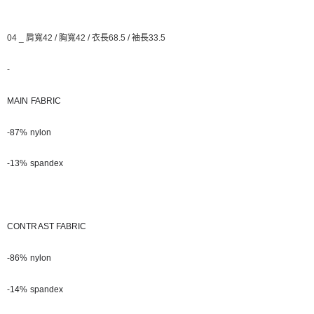
04 _ 肩寬42 / 胸寬42 / 衣長68.5 / 袖長33.5
-
MAIN FABRIC
-87% nylon
-13% spandex
CONTRAST FABRIC
-86% nylon
-14% spandex