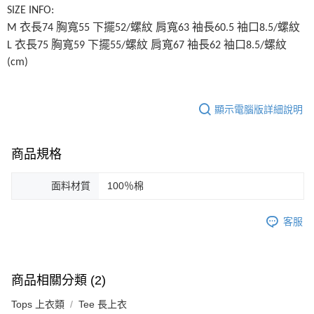
SIZE INFO:
M 衣長74 胸寬55 下擺52/螺紋 肩寬63 袖長60.5 袖口8.5/螺紋
L 衣長75 胸寬59 下擺55/螺紋 肩寬67 袖長62 袖口8.5/螺紋 
(cm)
顯示電腦版詳細說明
商品規格
面料材質
100％棉
客服
商品相關分類 (2)
Tops 上衣類
Tee 長上衣