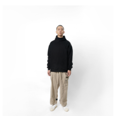
２．訂單成立數日內，您將收到繳費通知簡訊。
每筆NT$60，滿NT$1,500(含以上)免運費
３．收到繳費通知簡訊後14天內，點擊此簡訊中的連結，可透過四大超商／
ATM／網路銀行／等多元方式進行付款，方視為交易完成。
順豐速運宅配
※ 請注意：結帳手續完成當下不需立刻繳費，但若您需要取消訂單，請聯絡
每筆NT$100，滿NT$2,000(含以上)免運費
購買商品的店家。未經商家同意取消之訂單仍視為有效，需透過AFTEE先享
後付繳納相關費用。
順豐宅配
※ 交易是否成功請以「AFTEE先享後付 」之結帳頁面顯示為準，若有關於
查看運費
是否繳費成功／繳費後需取消欲退款等相關疑問，請聯繫「AFTEE先享後付
客戶支援中心」
https://netprotections.freshdesk.com/support/home
【注意事項】
１．透過由恩沛科技股份有限公司提供之「AFTEE先享後付」服務完成之交
易，需依本服務之必要範圍內提供個人資料，並將交易相關給付款項請求債
權轉讓予恩沛科技股份有限公司。
２．關於個人資料處理事宜，請瀏覽以下網址：
https://aftee.tw/terms/#terms3
３．未成年的使用者請事先徵得法定代理人或監護人之同意方可使用
「AFTEE先享後付」，若未經同意申辦者引起之損失，本公司不負相關責
任。
４．使用「AFTEE先享後付」時，將依據個別帳號之用戶狀況，依本公司即
時審查核予不同之上限額度；若仍有額度不足之情形，本公司將視審查結果
請求用戶進行身份認證。
５．嚴禁一人註冊多個帳號或使用他人資訊註冊。若發現惡意使用之情形，
恩沛科技股份有限公司將有權停止該用戶之使用額度並採取法律行動。