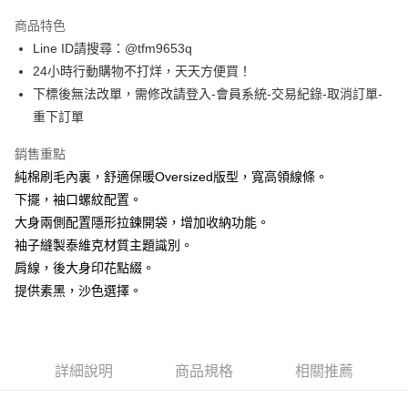
3 期 0 利率 每期
NT$960
21家銀行
商品特色
合作金庫商業銀行
第一商業銀行
超商取貨付款
Line ID請搜尋：@tfm9653q
華南商業銀行
彰化商業銀行
24小時行動購物不打烊，天天方便買！
LINE Pay
上海商業儲蓄銀行
台北富邦商業銀行
國泰世華商業銀行
兆豐國際商業銀行
下標後無法改單，需修改請登入-會員系統-交易紀錄-取消訂單-
Apple Pay
臺灣中小企業銀行
台中商業銀行
重下訂單
匯豐（台灣）商業銀行
華泰商業銀行
街口支付
聯邦商業銀行
遠東國際商業銀行
銷售重點
元大商業銀行
永豐商業銀行
悠遊付
純棉刷毛內裏，舒適保暖Oversized版型，寬高領線條。
玉山商業銀行
星展（台灣）商業銀行
下擺，袖口螺紋配置。
台新國際商業銀行
中國信託商業銀行
AFTEE先享後付
大身兩側配置隱形拉鍊開袋，增加收納功能。
台灣樂天信用卡公司
相關說明
袖子縫製泰維克材質主題識別。
【關於「AFTEE先享後付」】
ATM付款
肩線，後大身印花點綴。
AFTEE先享後付是「在收到商品之後才付款」的支付方式。 讓您購物簡單
便利好安心！
提供素黑，沙色選擇。
１．簡單：不需註冊會員、不需綁卡、不需儲值。
運送方式
２．便利：只要手機號碼，簡訊認證，即可結帳。
３．安心：先確認商品／服務後，再付款。
全家取貨付款
每筆NT$60，滿NT$1,500(含以上)免運費
【「AFTEE先享後付」結帳流程】
詳細說明
商品規格
相關推薦
１．於結帳方式選擇「AFTEE先享後付」後，將跳轉至「AFTEE先享後付」
7-11取貨付款
結帳頁面，進行簡訊認證並確認金額後，即可完成結帳。