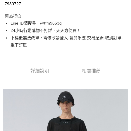
信用卡分期付款
7980727
3 期 0 利率 每期
NT$2,626
21家銀行
商品特色
合作金庫商業銀行
第一商業銀行
超商取貨付款
Line ID請搜尋：@tfm9653q
華南商業銀行
彰化商業銀行
24小時行動購物不打烊，天天方便買！
LINE Pay
上海商業儲蓄銀行
台北富邦商業銀行
國泰世華商業銀行
兆豐國際商業銀行
下標後無法改單，需修改請登入-會員系統-交易紀錄-取消訂單-
Apple Pay
臺灣中小企業銀行
台中商業銀行
重下訂單
匯豐（台灣）商業銀行
華泰商業銀行
街口支付
聯邦商業銀行
遠東國際商業銀行
元大商業銀行
永豐商業銀行
悠遊付
玉山商業銀行
星展（台灣）商業銀行
詳細說明
相關推薦
台新國際商業銀行
中國信託商業銀行
AFTEE先享後付
台灣樂天信用卡公司
相關說明
【關於「AFTEE先享後付」】
ATM付款
AFTEE先享後付是「在收到商品之後才付款」的支付方式。 讓您購物簡單
便利好安心！
１．簡單：不需註冊會員、不需綁卡、不需儲值。
運送方式
２．便利：只要手機號碼，簡訊認證，即可結帳。
３．安心：先確認商品／服務後，再付款。
全家取貨付款
每筆NT$60，滿NT$1,500(含以上)免運費
【「AFTEE先享後付」結帳流程】
１．於結帳方式選擇「AFTEE先享後付」後，將跳轉至「AFTEE先享後付」