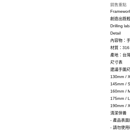
Apple Pay
銷售重點
臺灣中
匯豐（
Framew
街口支付
聯邦商
創造出既
元大商
悠遊付
Drillin
玉山商
Detail
台新國
AFTEE先
內容物：手鏈
台灣樂
相關說明
材質：31
【關於「A
ATM付款
AFTEE
產地：台
便利好安
尺寸表
１．簡單
２．便利
建議手圍
運送方式
３．安心
130mm / 
全家取貨
145mm / 
【「AFT
每筆NT$6
１．於結帳
160mm / 
付」結帳
175mm / 
7-11取貨
２．訂單
190mm / 
３．收到繳
每筆NT$6
／ATM／
清潔保養
※ 請注意
順豐速運
- 產品表
絡購買商品
先享後付
每筆NT$1
- 請勿使