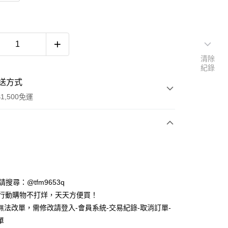
清除
紀錄
送方式
1,500免運
次付款
期付款
0 利率 每期
NT$833
21家銀行
ID請搜尋：@tfm9653q
庫商業銀行
第一商業銀行
時行動購物不打烊，天天方便買！
付款
業銀行
彰化商業銀行
無法改單，需修改請登入-會員系統-交易紀錄-取消訂單-
業儲蓄銀行
台北富邦商業銀行
單
華商業銀行
兆豐國際商業銀行