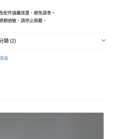
否成功請以「AFTEE先享後付 」之結帳頁面顯示為準，若有關於
功／繳費後需取消欲退款等相關疑問，請聯繫「AFTEE先享後
查看運費
品及配件遠離孩童，避免誤食。
援中心」
https://netprotections.freshdesk.com/support/home
不銹鋼過敏，請停止佩戴。
項】
恩沛科技股份有限公司提供之「AFTEE先享後付」服務完成之
依本服務之必要範圍內提供個人資料，並將交易相關給付款項請
類 (2)
讓予恩沛科技股份有限公司。
個人資料處理事宜，請瀏覽以下網址：
ee.tw/terms/#terms3
ies 配件類
Acc 配件
年的使用者請事先徵得法定代理人或監護人之同意方可使用
客服
 LAB
E先享後付」，若未經同意申辦者引起之損失，本公司不負相關責
AFTEE先享後付」時，將依據個別帳號之用戶狀況，依本公司
核予不同之上限額度；若仍有額度不足之情形，本公司將視審查
用戶進行身份認證。
一人註冊多個帳號或使用他人資訊註冊。若發現惡意使用之情
科技股份有限公司將有權停止該用戶之使用額度並採取法律行