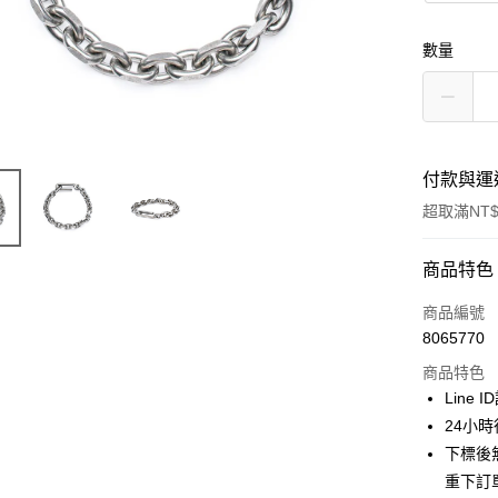
數量
付款與運
超取滿NT$
付款方式
商品特色
信用卡一
商品編號
8065770
信用卡分
商品特色
3 期 
Line 
合作金
24小
超商取貨
華南商
下標後
LINE Pay
上海商
重下訂
國泰世