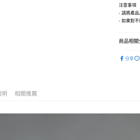
※ 交易是
注意事項
是否繳費成
順豐宅配
- 請將產
付客戶支
- 如果對
【注意事
１．透過由
交易，需
商品相關分
求債權轉
２．關於
https://aft
Accessor
３．未成
分享
DRILLING
「AFTE
任。
４．使用「
即時審查
結果請求
５．嚴禁
說明
相關推薦
形，恩沛
動。