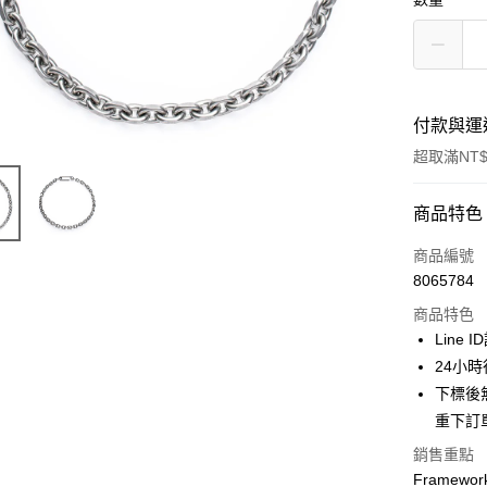
付款與運
超取滿NT$
付款方式
商品特色
信用卡一
商品編號
8065784
信用卡分
商品特色
3 期 
Line 
合作金
24小
超商取貨
華南商
下標後
LINE Pay
上海商
重下訂
國泰世
Apple Pay
銷售重點
臺灣中
匯豐（
Framew