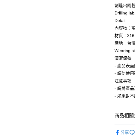
街口支付
聯邦商
創造出既
元大商
悠遊付
Drillin
玉山商
Detail
台新國
AFTEE先
內容物：項鍊
台灣樂
相關說明
材質：31
【關於「A
ATM付款
AFTEE
產地：台
便利好安
Wearing s
１．簡單
２．便利
清潔保養
運送方式
３．安心
- 產品表
全家取貨
- 請勿使
【「AFT
每筆NT$6
１．於結帳
注意事項
付」結帳
- 請將產
7-11取貨
２．訂單
- 如果對
３．收到繳
每筆NT$6
／ATM／
※ 請注意
順豐速運
絡購買商品
商品相關分
先享後付
每筆NT$1
※ 交易是
Accessor
是否繳費成
順豐宅配
分享
付客戶支