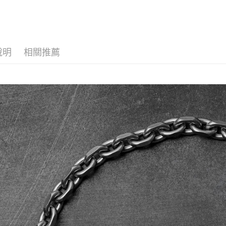
DRILLING
【注意事
１．透過由
交易，需
求債權轉
說明
相關推薦
２．關於
https://aft
３．未成
「AFTE
任。
４．使用「
即時審查
結果請求
５．嚴禁
形，恩沛
動。