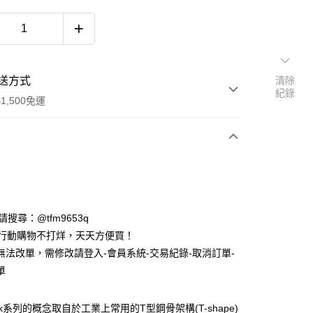
送方式
清除
紀錄
1,500免運
次付款
期付款
0 利率 每期
NT$1,000
21家銀行
ID請搜尋：@tfm9653q
庫商業銀行
第一商業銀行
時行動購物不打烊，天天方便買！
付款
業銀行
彰化商業銀行
無法改單，需修改請登入-會員系統-交易紀錄-取消訂單-
業儲蓄銀行
台北富邦商業銀行
單
華商業銀行
兆豐國際商業銀行
小企業銀行
台中商業銀行
台灣）商業銀行
華泰商業銀行
ork系列的概念取自於工業上常用的T型鋼骨架構(T-shape)