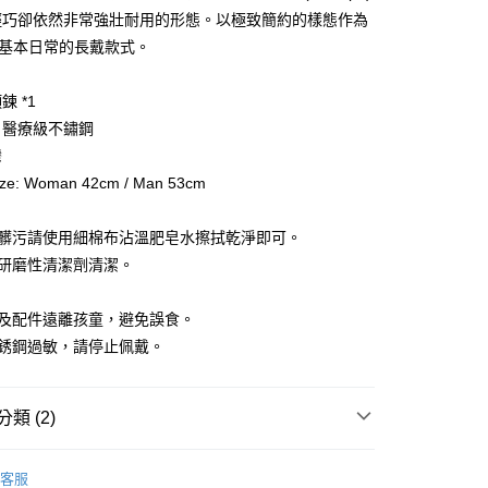
業銀行
遠東國際商業銀行
輕巧卻依然非常強壯耐用的形態。以極致簡約的樣態作為
業銀行
永豐商業銀行
g lab基本日常的長戴款式。
業銀行
星展（台灣）商業銀行
際商業銀行
中國信託商業銀行
享後付
 *1
天信用卡公司
6 醫療級不鏽鋼
FTEE先享後付」】
先享後付是「在收到商品之後才付款」的支付方式。 讓您購物簡單
灣
心！
ize: Woman 42cm / Man 53cm
：不需註冊會員、不需綁卡、不需儲值。
：只要手機號碼，簡訊認證，即可結帳。
：先確認商品／服務後，再付款。
面髒污請使用細棉布沾溫肥皂水擦拭乾淨即可。
付款
用研磨性清潔劑清潔。
EE先享後付」結帳流程】
0，滿NT$1,500(含以上)免運費
方式選擇「AFTEE先享後付」後，將跳轉至「AFTEE先享後
頁面，進行簡訊認證並確認金額後，即可完成結帳。
品及配件遠離孩童，避免誤食。
付款
成立數日內，您將收到繳費通知簡訊。
不銹鋼過敏，請停止佩戴。
費通知簡訊後14天內，點擊此簡訊中的連結，可透過四大超商
0，滿NT$1,500(含以上)免運費
網路銀行／等多元方式進行付款，方視為交易完成。
：結帳手續完成當下不需立刻繳費，但若您需要取消訂單，請聯
宅配
的店家。未經商家同意取消之訂單仍視為有效，需透過AFTEE
類 (2)
繳納相關費用。
00，滿NT$2,000(含以上)免運費
否成功請以「AFTEE先享後付 」之結帳頁面顯示為準，若有關於
ies 配件類
Acc 配件
功／繳費後需取消欲退款等相關疑問，請聯繫「AFTEE先享後
查看運費
客服
援中心」
https://netprotections.freshdesk.com/support/home