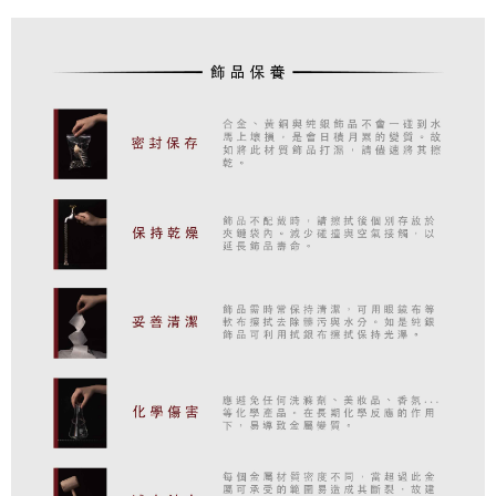
※ 請注意：結帳手續完成當下不需立刻繳費，但若您需要取消訂單，請聯絡
每筆NT$100，滿NT$2,000(含以上)免運費
購買商品的店家。未經商家同意取消之訂單仍視為有效，需透過AFTEE先享
後付繳納相關費用。
順豐宅配
※ 交易是否成功請以「AFTEE先享後付 」之結帳頁面顯示為準，若有關於
查看運費
是否繳費成功／繳費後需取消欲退款等相關疑問，請聯繫「AFTEE先享後付
客戶支援中心」
https://netprotections.freshdesk.com/support/home
【注意事項】
１．透過由恩沛科技股份有限公司提供之「AFTEE先享後付」服務完成之交
易，需依本服務之必要範圍內提供個人資料，並將交易相關給付款項請求債
權轉讓予恩沛科技股份有限公司。
２．關於個人資料處理事宜，請瀏覽以下網址：
https://aftee.tw/terms/#terms3
３．未成年的使用者請事先徵得法定代理人或監護人之同意方可使用
「AFTEE先享後付」，若未經同意申辦者引起之損失，本公司不負相關責
任。
４．使用「AFTEE先享後付」時，將依據個別帳號之用戶狀況，依本公司即
時審查核予不同之上限額度；若仍有額度不足之情形，本公司將視審查結果
請求用戶進行身份認證。
５．嚴禁一人註冊多個帳號或使用他人資訊註冊。若發現惡意使用之情形，
恩沛科技股份有限公司將有權停止該用戶之使用額度並採取法律行動。