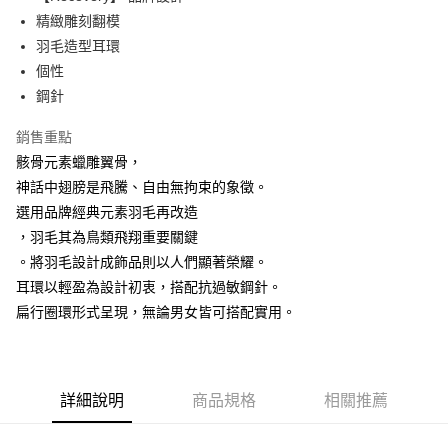
華南商業銀行
彰化商業銀行
精緻雕刻翻模
LINE Pay
上海商業儲蓄銀行
台北富邦商業銀行
國泰世華商業銀行
兆豐國際商業銀行
羽毛造型耳環
Apple Pay
臺灣中小企業銀行
台中商業銀行
個性
匯豐（台灣）商業銀行
華泰商業銀行
鋼針
街口支付
聯邦商業銀行
遠東國際商業銀行
元大商業銀行
永豐商業銀行
悠遊付
銷售重點
玉山商業銀行
星展（台灣）商業銀行
骸骨元素蠟雕翼骨，
台新國際商業銀行
中國信託商業銀行
AFTEE先享後付
神話中翅膀是飛騰、自由無拘束的象徵。
台灣樂天信用卡公司
相關說明
選用品牌經典元素羽毛再改造
【關於「AFTEE先享後付」】
ATM付款
，羽毛其為鳥類飛翔重要關鍵
AFTEE先享後付是「在收到商品之後才付款」的支付方式。 讓您購物簡單
便利好安心！
。將羽毛設計成飾品則以人們顯著榮耀。
１．簡單：不需註冊會員、不需綁卡、不需儲值。
運送方式
耳環以輕盈為設計初衷，搭配抗過敏鋼針。
２．便利：只要手機號碼，簡訊認證，即可結帳。
３．安心：先確認商品／服務後，再付款。
扁行圈環形式呈現，無論男女皆可搭配實用。
全家取貨付款
每筆NT$60，滿NT$1,500(含以上)免運費
【「AFTEE先享後付」結帳流程】
１．於結帳方式選擇「AFTEE先享後付」後，將跳轉至「AFTEE先享後付」
7-11取貨付款
結帳頁面，進行簡訊認證並確認金額後，即可完成結帳。
２．訂單成立數日內，您將收到繳費通知簡訊。
詳細說明
商品規格
相關推薦
每筆NT$60，滿NT$1,500(含以上)免運費
３．收到繳費通知簡訊後14天內，點擊此簡訊中的連結，可透過四大超商／
ATM／網路銀行／等多元方式進行付款，方視為交易完成。
順豐速運宅配