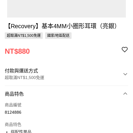
【Recovery】基本4MM小圈形耳環（亮銀）
超取滿NT$1,500免運
國家/地區配送
NT$880
付款與運送方式
超取滿NT$1,500免運
付款方式
商品特色
信用卡一次付款
商品編號
信用卡分期付款
8124886
3 期 0 利率 每期
NT$293
21家銀行
商品特色
合作金庫商業銀行
第一商業銀行
超商取貨付款
搭配性單品