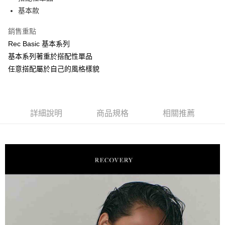
華南商業銀行
彰化商業銀行
基本款
LINE Pay
上海商業儲蓄銀行
台北富邦商業銀行
國泰世華商業銀行
兆豐國際商業銀行
Apple Pay
銷售重點
臺灣中小企業銀行
台中商業銀行
Rec Basic 基本系列
匯豐（台灣）商業銀行
華泰商業銀行
街口支付
聯邦商業銀行
遠東國際商業銀行
基本系列著重於搭配性單品
元大商業銀行
永豐商業銀行
悠遊付
任意搭配屬於自己的風格樣貌
玉山商業銀行
星展（台灣）商業銀行
台新國際商業銀行
中國信託商業銀行
AFTEE先享後付
台灣樂天信用卡公司
相關說明
【關於「AFTEE先享後付」】
詳細說明
商品規格
相關推薦
ATM付款
AFTEE先享後付是「在收到商品之後才付款」的支付方式。 讓您購物簡單
便利好安心！
１．簡單：不需註冊會員、不需綁卡、不需儲值。
運送方式
２．便利：只要手機號碼，簡訊認證，即可結帳。
３．安心：先確認商品／服務後，再付款。
全家取貨付款
每筆NT$60，滿NT$1,500(含以上)免運費
【「AFTEE先享後付」結帳流程】
１．於結帳方式選擇「AFTEE先享後付」後，將跳轉至「AFTEE先享後付」
7-11取貨付款
結帳頁面，進行簡訊認證並確認金額後，即可完成結帳。
２．訂單成立數日內，您將收到繳費通知簡訊。
每筆NT$60，滿NT$1,500(含以上)免運費
３．收到繳費通知簡訊後14天內，點擊此簡訊中的連結，可透過四大超商／
ATM／網路銀行／等多元方式進行付款，方視為交易完成。
順豐速運宅配