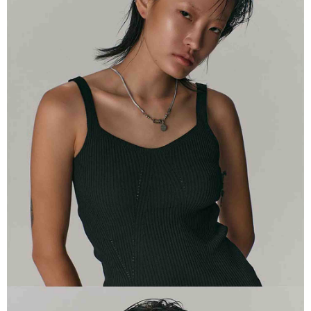
※ 請注意：結帳手續完成當下不需立刻繳費，但若您需要取消訂單，請聯絡
每筆NT$100，滿NT$2,000(含以上)免運費
購買商品的店家。未經商家同意取消之訂單仍視為有效，需透過AFTEE先享
後付繳納相關費用。
順豐宅配
※ 交易是否成功請以「AFTEE先享後付 」之結帳頁面顯示為準，若有關於
查看運費
是否繳費成功／繳費後需取消欲退款等相關疑問，請聯繫「AFTEE先享後付
客戶支援中心」
https://netprotections.freshdesk.com/support/home
【注意事項】
１．透過由恩沛科技股份有限公司提供之「AFTEE先享後付」服務完成之交
易，需依本服務之必要範圍內提供個人資料，並將交易相關給付款項請求債
權轉讓予恩沛科技股份有限公司。
２．關於個人資料處理事宜，請瀏覽以下網址：
https://aftee.tw/terms/#terms3
３．未成年的使用者請事先徵得法定代理人或監護人之同意方可使用
「AFTEE先享後付」，若未經同意申辦者引起之損失，本公司不負相關責
任。
４．使用「AFTEE先享後付」時，將依據個別帳號之用戶狀況，依本公司即
時審查核予不同之上限額度；若仍有額度不足之情形，本公司將視審查結果
請求用戶進行身份認證。
５．嚴禁一人註冊多個帳號或使用他人資訊註冊。若發現惡意使用之情形，
恩沛科技股份有限公司將有權停止該用戶之使用額度並採取法律行動。