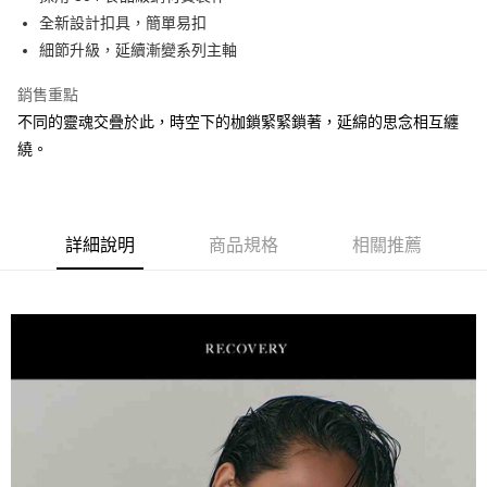
華南商業銀行
彰化商業銀行
全新設計扣具，簡單易扣
LINE Pay
上海商業儲蓄銀行
台北富邦商業銀行
國泰世華商業銀行
兆豐國際商業銀行
細節升級，延續漸變系列主軸
Apple Pay
臺灣中小企業銀行
台中商業銀行
銷售重點
匯豐（台灣）商業銀行
華泰商業銀行
街口支付
聯邦商業銀行
遠東國際商業銀行
不同的靈魂交疊於此，時空下的枷鎖緊緊鎖著，延綿的思念相互纏
元大商業銀行
永豐商業銀行
悠遊付
繞。
玉山商業銀行
星展（台灣）商業銀行
台新國際商業銀行
中國信託商業銀行
AFTEE先享後付
台灣樂天信用卡公司
相關說明
【關於「AFTEE先享後付」】
詳細說明
商品規格
相關推薦
ATM付款
AFTEE先享後付是「在收到商品之後才付款」的支付方式。 讓您購物簡單
便利好安心！
１．簡單：不需註冊會員、不需綁卡、不需儲值。
運送方式
２．便利：只要手機號碼，簡訊認證，即可結帳。
３．安心：先確認商品／服務後，再付款。
全家取貨付款
每筆NT$60，滿NT$1,500(含以上)免運費
【「AFTEE先享後付」結帳流程】
１．於結帳方式選擇「AFTEE先享後付」後，將跳轉至「AFTEE先享後付」
7-11取貨付款
結帳頁面，進行簡訊認證並確認金額後，即可完成結帳。
２．訂單成立數日內，您將收到繳費通知簡訊。
每筆NT$60，滿NT$1,500(含以上)免運費
３．收到繳費通知簡訊後14天內，點擊此簡訊中的連結，可透過四大超商／
ATM／網路銀行／等多元方式進行付款，方視為交易完成。
順豐速運宅配