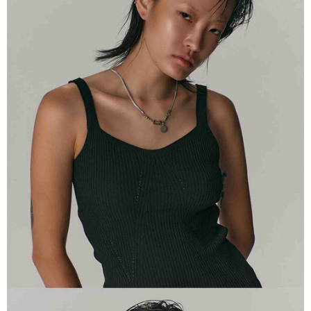
※ 請注意：結帳手續完成當下不需立刻繳費，但若您需要取消訂單，請聯絡
每筆NT$100，滿NT$2,000(含以上)免運費
購買商品的店家。未經商家同意取消之訂單仍視為有效，需透過AFTEE先享
後付繳納相關費用。
順豐宅配
※ 交易是否成功請以「AFTEE先享後付 」之結帳頁面顯示為準，若有關於
查看運費
是否繳費成功／繳費後需取消欲退款等相關疑問，請聯繫「AFTEE先享後付
客戶支援中心」
https://netprotections.freshdesk.com/support/home
【注意事項】
１．透過由恩沛科技股份有限公司提供之「AFTEE先享後付」服務完成之交
易，需依本服務之必要範圍內提供個人資料，並將交易相關給付款項請求債
權轉讓予恩沛科技股份有限公司。
２．關於個人資料處理事宜，請瀏覽以下網址：
https://aftee.tw/terms/#terms3
３．未成年的使用者請事先徵得法定代理人或監護人之同意方可使用
「AFTEE先享後付」，若未經同意申辦者引起之損失，本公司不負相關責
任。
４．使用「AFTEE先享後付」時，將依據個別帳號之用戶狀況，依本公司即
時審查核予不同之上限額度；若仍有額度不足之情形，本公司將視審查結果
請求用戶進行身份認證。
５．嚴禁一人註冊多個帳號或使用他人資訊註冊。若發現惡意使用之情形，
恩沛科技股份有限公司將有權停止該用戶之使用額度並採取法律行動。