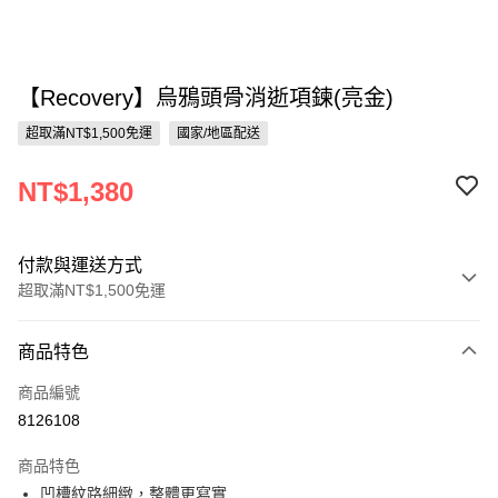
【Recovery】烏鴉頭骨消逝項鍊(亮金)
超取滿NT$1,500免運
國家/地區配送
NT$1,380
付款與運送方式
超取滿NT$1,500免運
付款方式
商品特色
信用卡一次付款
商品編號
信用卡分期付款
8126108
3 期 0 利率 每期
NT$460
21家銀行
商品特色
合作金庫商業銀行
第一商業銀行
超商取貨付款
凹槽紋路細緻，整體更寫實