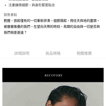
華南商業銀行
彰化商業銀行
注重鍊條細節，與身形緊密貼合
LINE Pay
上海商業儲蓄銀行
台北富邦商業銀行
國泰世華商業銀行
兆豐國際商業銀行
Apple Pay
銷售重點
臺灣中小企業銀行
台中商業銀行
甦醒，撿起僅有的一切重新拼湊，翅膀揚起，飛往天與地的盡頭。
匯豐（台灣）商業銀行
華泰商業銀行
街口支付
聯邦商業銀行
遠東國際商業銀行
被層層推疊的我們，在望向天際的時刻，鳥類的自由與一切是否與
元大商業銀行
永豐商業銀行
悠遊付
我們相差甚遠？
玉山商業銀行
星展（台灣）商業銀行
台新國際商業銀行
中國信託商業銀行
AFTEE先享後付
台灣樂天信用卡公司
相關說明
【關於「AFTEE先享後付」】
詳細說明
商品規格
相關推薦
ATM付款
AFTEE先享後付是「在收到商品之後才付款」的支付方式。 讓您購物簡單
便利好安心！
１．簡單：不需註冊會員、不需綁卡、不需儲值。
運送方式
２．便利：只要手機號碼，簡訊認證，即可結帳。
３．安心：先確認商品／服務後，再付款。
全家取貨付款
每筆NT$60，滿NT$1,500(含以上)免運費
【「AFTEE先享後付」結帳流程】
１．於結帳方式選擇「AFTEE先享後付」後，將跳轉至「AFTEE先享後付」
7-11取貨付款
結帳頁面，進行簡訊認證並確認金額後，即可完成結帳。
２．訂單成立數日內，您將收到繳費通知簡訊。
每筆NT$60，滿NT$1,500(含以上)免運費
３．收到繳費通知簡訊後14天內，點擊此簡訊中的連結，可透過四大超商／
ATM／網路銀行／等多元方式進行付款，方視為交易完成。
順豐速運宅配