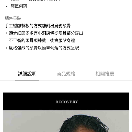
華南商業銀行
彰化商業銀行
簡單俐落
LINE Pay
上海商業儲蓄銀行
台北富邦商業銀行
國泰世華商業銀行
兆豐國際商業銀行
Apple Pay
銷售重點
臺灣中小企業銀行
台中商業銀行
手工蠟雕製板的方式雕刻出烏鴉頭骨
匯豐（台灣）商業銀行
華泰商業銀行
街口支付
聯邦商業銀行
遠東國際商業銀行
，頭骨細節多處有小洞鍊條從眼骨部分穿出
元大商業銀行
永豐商業銀行
悠遊付
，不平衡的頭骨項鍊戴上後會服貼身體
玉山商業銀行
星展（台灣）商業銀行
，風格強烈的頭骨以簡單俐落的方式呈現
台新國際商業銀行
中國信託商業銀行
AFTEE先享後付
台灣樂天信用卡公司
相關說明
【關於「AFTEE先享後付」】
ATM付款
AFTEE先享後付是「在收到商品之後才付款」的支付方式。 讓您購物簡單
詳細說明
商品規格
相關推薦
便利好安心！
１．簡單：不需註冊會員、不需綁卡、不需儲值。
運送方式
２．便利：只要手機號碼，簡訊認證，即可結帳。
３．安心：先確認商品／服務後，再付款。
全家取貨付款
每筆NT$60，滿NT$1,500(含以上)免運費
【「AFTEE先享後付」結帳流程】
１．於結帳方式選擇「AFTEE先享後付」後，將跳轉至「AFTEE先享後付」
7-11取貨付款
結帳頁面，進行簡訊認證並確認金額後，即可完成結帳。
２．訂單成立數日內，您將收到繳費通知簡訊。
每筆NT$60，滿NT$1,500(含以上)免運費
３．收到繳費通知簡訊後14天內，點擊此簡訊中的連結，可透過四大超商／
ATM／網路銀行／等多元方式進行付款，方視為交易完成。
順豐速運宅配