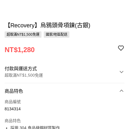
【Recovery】烏鴉頭骨項鍊(古銀)
超取滿NT$1,500免運
國家/地區配送
NT$1,280
付款與運送方式
超取滿NT$1,500免運
付款方式
商品特色
信用卡一次付款
商品編號
信用卡分期付款
8134314
3 期 0 利率 每期
NT$426
21家銀行
商品特色
合作金庫商業銀行
第一商業銀行
超商取貨付款
採用 304 食品級鋼材質製作