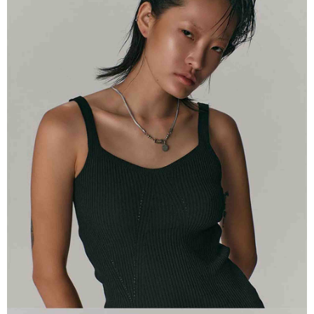
※ 請注意：結帳手續完成當下不需立刻繳費，但若您需要取消訂單，請聯絡
每筆NT$100，滿NT$2,000(含以上)免運費
購買商品的店家。未經商家同意取消之訂單仍視為有效，需透過AFTEE先享
後付繳納相關費用。
順豐宅配
※ 交易是否成功請以「AFTEE先享後付 」之結帳頁面顯示為準，若有關於
查看運費
是否繳費成功／繳費後需取消欲退款等相關疑問，請聯繫「AFTEE先享後付
客戶支援中心」
https://netprotections.freshdesk.com/support/home
【注意事項】
１．透過由恩沛科技股份有限公司提供之「AFTEE先享後付」服務完成之交
易，需依本服務之必要範圍內提供個人資料，並將交易相關給付款項請求債
權轉讓予恩沛科技股份有限公司。
２．關於個人資料處理事宜，請瀏覽以下網址：
https://aftee.tw/terms/#terms3
３．未成年的使用者請事先徵得法定代理人或監護人之同意方可使用
「AFTEE先享後付」，若未經同意申辦者引起之損失，本公司不負相關責
任。
４．使用「AFTEE先享後付」時，將依據個別帳號之用戶狀況，依本公司即
時審查核予不同之上限額度；若仍有額度不足之情形，本公司將視審查結果
請求用戶進行身份認證。
５．嚴禁一人註冊多個帳號或使用他人資訊註冊。若發現惡意使用之情形，
恩沛科技股份有限公司將有權停止該用戶之使用額度並採取法律行動。