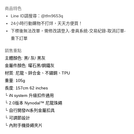
3 期 0 利率 每期
NT$493
21家銀行
商品特色
合作金庫商業銀行
第一商業銀行
超商取貨付款
Line ID請搜尋：@tfm9653q
華南商業銀行
彰化商業銀行
24小時行動購物不打烊，天天方便買！
LINE Pay
上海商業儲蓄銀行
台北富邦商業銀行
國泰世華商業銀行
兆豐國際商業銀行
下標後無法改單，需修改請登入-會員系統-交易紀錄-取消訂單-
Apple Pay
臺灣中小企業銀行
台中商業銀行
重下訂單
匯豐（台灣）商業銀行
華泰商業銀行
街口支付
聯邦商業銀行
遠東國際商業銀行
銷售重點
元大商業銀行
永豐商業銀行
悠遊付
主體顏色: 黑/ 灰/ 黑灰
玉山商業銀行
星展（台灣）商業銀行
金屬件顏色: 曜石黑/鋼鐵灰
台新國際商業銀行
中國信託商業銀行
AFTEE先享後付
材質: 尼龍、鋅合金、不鏽鋼、TPU
台灣樂天信用卡公司
相關說明
重量: 105g
【關於「AFTEE先享後付」】
ATM付款
長度: 157cm 62 inches
AFTEE先享後付是「在收到商品之後才付款」的支付方式。 讓您購物簡單
便利好安心！
└ iN system 升級扣件通用
１．簡單：不需註冊會員、不需綁卡、不需儲值。
運送方式
└ 2.0版本 Nynodal™ 尼龍珠繩
２．便利：只要手機號碼，簡訊認證，即可結帳。
３．安心：先確認商品／服務後，再付款。
└ 自行開發iN系列金屬扣具
全家取貨付款
└ 可調節設計
每筆NT$60，滿NT$1,500(含以上)免運費
【「AFTEE先享後付」結帳流程】
└ 內附手機掛繩夾片
１．於結帳方式選擇「AFTEE先享後付」後，將跳轉至「AFTEE先享後付」
7-11取貨付款
結帳頁面，進行簡訊認證並確認金額後，即可完成結帳。