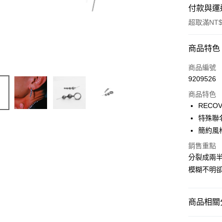
付款與運
超取滿NT$
付款方式
商品特色
信用卡一
商品編號
9209526
信用卡分
商品特色
3 期 
RECO
合作金
特殊聯
超商取貨
華南商
簡約風
LINE Pay
上海商
銷售重點
國泰世
Apple Pay
分裂成兩
臺灣中
匯豐（
模糊不明
街口支付
聯邦商
元大商
悠遊付
玉山商
商品相關分
台新國
AFTEE先
台灣樂
RECOVER