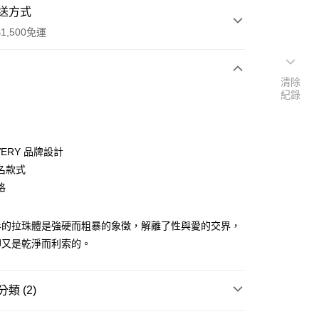
送方式
1,500免運
清除
次付款
紀錄
期付款
0 利率 每期
NT$460
21家銀行
VERY 品牌設計
庫商業銀行
第一商業銀行
名款式
付款
業銀行
彰化商業銀行
格
業儲蓄銀行
台北富邦商業銀行
華商業銀行
兆豐國際商業銀行
半的拉珠體是強硬而粗暴的象徵，解離了性與愛的交界，
小企業銀行
台中商業銀行
台灣）商業銀行
華泰商業銀行
卻又是乾淨而利索的。
業銀行
遠東國際商業銀行
業銀行
永豐商業銀行
業銀行
星展（台灣）商業銀行
類 (2)
際商業銀行
中國信託商業銀行
享後付
天信用卡公司
Y