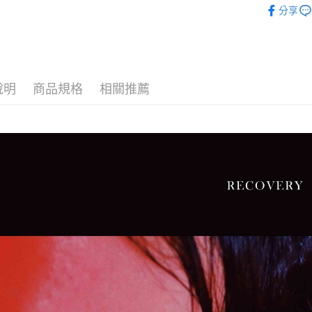
相關說明
分享
【關於「A
Accessor
ATM付款
AFTEE
便利好安
１．簡單
２．便利
運送方式
３．安心
說明
商品規格
相關推薦
全家取貨
【「AFT
每筆NT$6
１．於結帳
付」結帳
7-11取貨
２．訂單
３．收到繳
每筆NT$6
／ATM／
※ 請注意
順豐速運
絡購買商品
先享後付
每筆NT$1
※ 交易是
是否繳費成
順豐宅配
付客戶支
【注意事
１．透過由
交易，需
求債權轉