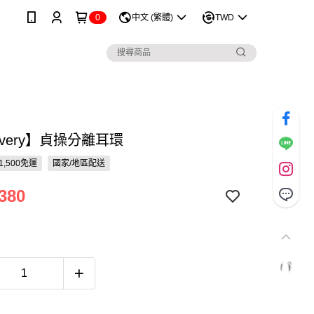
0
中文 (繁體)
TWD
overy】貞操分離耳環
1,500免運
國家/地區配送
380