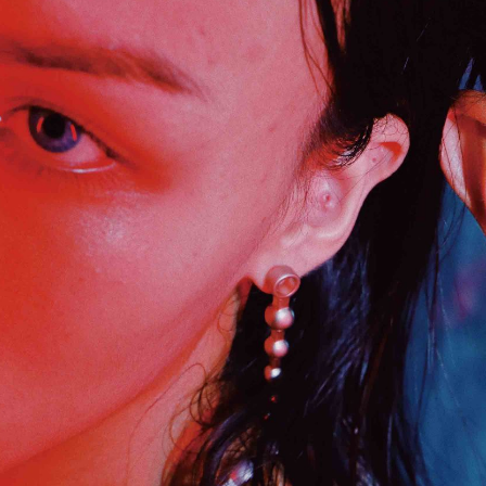
２．關於
https://aft
３．未成
「AFTE
任。
４．使用「
即時審查
結果請求
５．嚴禁
形，恩沛
動。