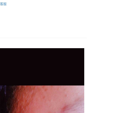
客服
FTEE先享後付」】
ies 配件類
Earring 耳環
先享後付是「在收到商品之後才付款」的支付方式。 讓您購物簡單
心！
：不需註冊會員、不需綁卡、不需儲值。
：只要手機號碼，簡訊認證，即可結帳。
：先確認商品／服務後，再付款。
付款
EE先享後付」結帳流程】
0，滿NT$1,500(含以上)免運費
方式選擇「AFTEE先享後付」後，將跳轉至「AFTEE先享後
頁面，進行簡訊認證並確認金額後，即可完成結帳。
付款
成立數日內，您將收到繳費通知簡訊。
費通知簡訊後14天內，點擊此簡訊中的連結，可透過四大超商
0，滿NT$1,500(含以上)免運費
網路銀行／等多元方式進行付款，方視為交易完成。
：結帳手續完成當下不需立刻繳費，但若您需要取消訂單，請聯
宅配
的店家。未經商家同意取消之訂單仍視為有效，需透過AFTEE
繳納相關費用。
00，滿NT$2,000(含以上)免運費
否成功請以「AFTEE先享後付 」之結帳頁面顯示為準，若有關於
功／繳費後需取消欲退款等相關疑問，請聯繫「AFTEE先享後
查看運費
援中心」
https://netprotections.freshdesk.com/support/home
項】
恩沛科技股份有限公司提供之「AFTEE先享後付」服務完成之
依本服務之必要範圍內提供個人資料，並將交易相關給付款項請
讓予恩沛科技股份有限公司。