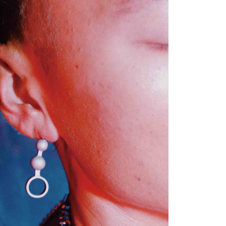
個人資料處理事宜，請瀏覽以下網址：
ee.tw/terms/#terms3
年的使用者請事先徵得法定代理人或監護人之同意方可使用
E先享後付」，若未經同意申辦者引起之損失，本公司不負相關責
AFTEE先享後付」時，將依據個別帳號之用戶狀況，依本公司
核予不同之上限額度；若仍有額度不足之情形，本公司將視審查
用戶進行身份認證。
一人註冊多個帳號或使用他人資訊註冊。若發現惡意使用之情
科技股份有限公司將有權停止該用戶之使用額度並採取法律行