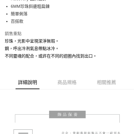
華南商業銀行
彰化商業銀行
6MM珍珠斜邊粗扁鍊
LINE Pay
上海商業儲蓄銀行
台北富邦商業銀行
國泰世華商業銀行
兆豐國際商業銀行
簡單俐落
Apple Pay
臺灣中小企業銀行
台中商業銀行
百搭款
匯豐（台灣）商業銀行
華泰商業銀行
街口支付
聯邦商業銀行
遠東國際商業銀行
銷售重點
元大商業銀行
永豐商業銀行
悠遊付
珍珠，光影中呈現潔淨無瑕。
玉山商業銀行
星展（台灣）商業銀行
鋼，呼出冷冽氣息帶點冰冷。
台新國際商業銀行
中國信託商業銀行
AFTEE先享後付
不同靈魂的配合，或許在不同的迴圈內找到出口。
台灣樂天信用卡公司
相關說明
【關於「AFTEE先享後付」】
ATM付款
AFTEE先享後付是「在收到商品之後才付款」的支付方式。 讓您購物簡單
便利好安心！
１．簡單：不需註冊會員、不需綁卡、不需儲值。
詳細說明
商品規格
相關推薦
運送方式
２．便利：只要手機號碼，簡訊認證，即可結帳。
３．安心：先確認商品／服務後，再付款。
全家取貨付款
每筆NT$60，滿NT$1,500(含以上)免運費
【「AFTEE先享後付」結帳流程】
１．於結帳方式選擇「AFTEE先享後付」後，將跳轉至「AFTEE先享後付」
7-11取貨付款
結帳頁面，進行簡訊認證並確認金額後，即可完成結帳。
２．訂單成立數日內，您將收到繳費通知簡訊。
每筆NT$60，滿NT$1,500(含以上)免運費
３．收到繳費通知簡訊後14天內，點擊此簡訊中的連結，可透過四大超商／
ATM／網路銀行／等多元方式進行付款，方視為交易完成。
順豐速運宅配