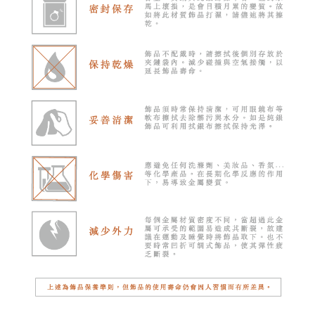
※ 請注意：結帳手續完成當下不需立刻繳費，但若您需要取消訂單，請聯絡
每筆NT$100，滿NT$2,000(含以上)免運費
購買商品的店家。未經商家同意取消之訂單仍視為有效，需透過AFTEE先享
後付繳納相關費用。
順豐宅配
※ 交易是否成功請以「AFTEE先享後付 」之結帳頁面顯示為準，若有關於
查看運費
是否繳費成功／繳費後需取消欲退款等相關疑問，請聯繫「AFTEE先享後付
客戶支援中心」
https://netprotections.freshdesk.com/support/home
【注意事項】
１．透過由恩沛科技股份有限公司提供之「AFTEE先享後付」服務完成之交
易，需依本服務之必要範圍內提供個人資料，並將交易相關給付款項請求債
權轉讓予恩沛科技股份有限公司。
２．關於個人資料處理事宜，請瀏覽以下網址：
https://aftee.tw/terms/#terms3
３．未成年的使用者請事先徵得法定代理人或監護人之同意方可使用
「AFTEE先享後付」，若未經同意申辦者引起之損失，本公司不負相關責
任。
４．使用「AFTEE先享後付」時，將依據個別帳號之用戶狀況，依本公司即
時審查核予不同之上限額度；若仍有額度不足之情形，本公司將視審查結果
請求用戶進行身份認證。
５．嚴禁一人註冊多個帳號或使用他人資訊註冊。若發現惡意使用之情形，
恩沛科技股份有限公司將有權停止該用戶之使用額度並採取法律行動。