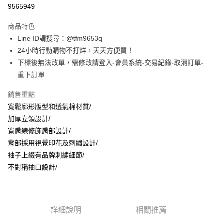
信用卡分期付款
9565949
3 期 0 利率 每期
NT$1,326
21家銀行
商品特色
合作金庫商業銀行
第一商業銀行
超商取貨付款
Line ID請搜尋：@tfm9653q
華南商業銀行
彰化商業銀行
24小時行動購物不打烊，天天方便買！
LINE Pay
上海商業儲蓄銀行
台北富邦商業銀行
國泰世華商業銀行
兆豐國際商業銀行
下標後無法改單，需修改請登入-會員系統-交易紀錄-取消訂單-
Apple Pay
臺灣中小企業銀行
台中商業銀行
重下訂單
匯豐（台灣）商業銀行
華泰商業銀行
街口支付
聯邦商業銀行
遠東國際商業銀行
銷售重點
元大商業銀行
永豐商業銀行
悠遊付
寬鬆廓形版型和透氣棉材質/
玉山商業銀行
星展（台灣）商業銀行
加厚立領設計/
台新國際商業銀行
中國信託商業銀行
AFTEE先享後付
寬肩線修飾肩部設計/
台灣樂天信用卡公司
相關說明
背部採用視覺印花及刺繡設計/
【關於「AFTEE先享後付」】
ATM付款
袖子上綴有品牌刺繡細節/
AFTEE先享後付是「在收到商品之後才付款」的支付方式。 讓您購物簡單
便利好安心！
不對稱袖口設計/
１．簡單：不需註冊會員、不需綁卡、不需儲值。
運送方式
２．便利：只要手機號碼，簡訊認證，即可結帳。
３．安心：先確認商品／服務後，再付款。
全家取貨付款
每筆NT$60，滿NT$1,500(含以上)免運費
【「AFTEE先享後付」結帳流程】
詳細說明
相關推薦
１．於結帳方式選擇「AFTEE先享後付」後，將跳轉至「AFTEE先享後付」