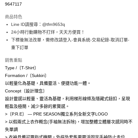
信用卡分期付款
9647117
3 期 0 利率 每期
NT$760
21家銀行
商品特色
合作金庫商業銀行
第一商業銀行
超商取貨付款
Line ID請搜尋：@tfm9653q
華南商業銀行
彰化商業銀行
24小時行動購物不打烊，天天方便買！
LINE Pay
上海商業儲蓄銀行
台北富邦商業銀行
國泰世華商業銀行
兆豐國際商業銀行
下標後無法改單，需修改請登入-會員系統-交易紀錄-取消訂單-
Apple Pay
臺灣中小企業銀行
台中商業銀行
重下訂單
匯豐（台灣）商業銀行
華泰商業銀行
街口支付
聯邦商業銀行
遠東國際商業銀行
銷售重點
元大商業銀行
永豐商業銀行
悠遊付
Type /〔T-Shirt〕
玉山商業銀行
星展（台灣）商業銀行
Formation /〔Sukkiri〕
台新國際商業銀行
中國信託商業銀行
AFTEE先享後付
以輕量化為基礎，具備靈活、便捷功能一體。
台灣樂天信用卡公司
相關說明
Concept〔設計理念〕
【關於「AFTEE先享後付」】
ATM付款
設計靈感以輕量、靈活為基礎，利用梯形線條及隱藏式鈕扣，呈現
AFTEE先享後付是「在收到商品之後才付款」的支付方式。 讓您購物簡單
便利好安心！
輕盈及極簡，減少多餘的累贅感。
１．簡單：不需註冊會員、不需綁卡、不需儲值。
運送方式
>〔P.R.E〕 — PRE SEASON獨立系列全新文字LOGO
２．便利：只要手機號碼，簡訊認證，即可結帳。
３．安心：先確認商品／服務後，再付款。
> 以假兩式上衣作概念(手袖無法拆除)，增加整體立體層次感同時不
全家取貨付款
失單調
每筆NT$60，滿NT$1,500(含以上)免運費
【「AFTEE先享後付」結帳流程】
> 衣袖具備可露指式機關，外搭外套能更靈活固定手袖防止走位
１．於結帳方式選擇「AFTEE先享後付」後，將跳轉至「AFTEE先享後付」