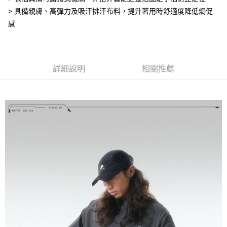
7-11取貨付款
結帳頁面，進行簡訊認證並確認金額後，即可完成結帳。
> 具備親膚、高彈力及吸汗排汗布料，提升著用時舒適度降低焗促
２．訂單成立數日內，您將收到繳費通知簡訊。
每筆NT$60，滿NT$1,500(含以上)免運費
感
３．收到繳費通知簡訊後14天內，點擊此簡訊中的連結，可透過四大超商／
ATM／網路銀行／等多元方式進行付款，方視為交易完成。
順豐速運宅配
※ 請注意：結帳手續完成當下不需立刻繳費，但若您需要取消訂單，請聯絡
每筆NT$100，滿NT$2,000(含以上)免運費
購買商品的店家。未經商家同意取消之訂單仍視為有效，需透過AFTEE先享
後付繳納相關費用。
詳細說明
相關推薦
順豐宅配
※ 交易是否成功請以「AFTEE先享後付 」之結帳頁面顯示為準，若有關於
查看運費
是否繳費成功／繳費後需取消欲退款等相關疑問，請聯繫「AFTEE先享後付
客戶支援中心」
https://netprotections.freshdesk.com/support/home
【注意事項】
１．透過由恩沛科技股份有限公司提供之「AFTEE先享後付」服務完成之交
易，需依本服務之必要範圍內提供個人資料，並將交易相關給付款項請求債
權轉讓予恩沛科技股份有限公司。
２．關於個人資料處理事宜，請瀏覽以下網址：
https://aftee.tw/terms/#terms3
３．未成年的使用者請事先徵得法定代理人或監護人之同意方可使用
「AFTEE先享後付」，若未經同意申辦者引起之損失，本公司不負相關責
任。
４．使用「AFTEE先享後付」時，將依據個別帳號之用戶狀況，依本公司即
時審查核予不同之上限額度；若仍有額度不足之情形，本公司將視審查結果
請求用戶進行身份認證。
５．嚴禁一人註冊多個帳號或使用他人資訊註冊。若發現惡意使用之情形，